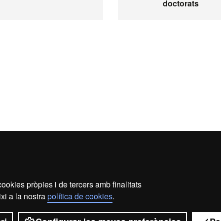
doctorats
ookies pròpies i de tercers amb finalitats
ecció de dades
Sobre el web
Accessibilitat web
Map
xi a la nostra
política de cookies
.
2026 Universitat Autònoma de Barcelona