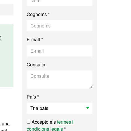
Cognoms *
).
E-mail *
Consulta
País *
Accepto els
termes i
x una
condicions legals
*
deal