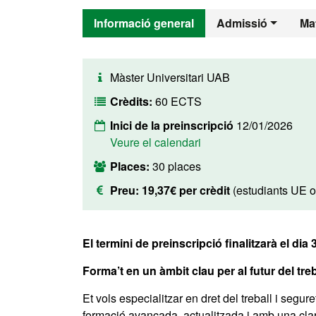
Informació general
Admissió
Mat
Màster Universitari UAB
Crèdits:
60 ECTS
Inici de la preinscripció
12/01/2026
Veure el calendari
Places:
30 places
Preu:
19,37€ per crèdit
(estudiants UE o
El termini de preinscripció finalitzarà el dia 
Forma’t en un àmbit clau per al futur del treba
Et vols especialitzar en dret del treball i segur
formació avançada, actualitzada i amb una clara