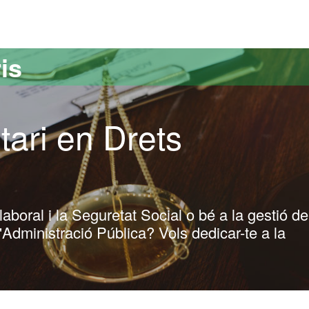
versitat Autònoma de Barcelona
is
tari en Drets
aboral i la Seguretat Social o bé a la gestió de
Administració Pública? Vols dedicar-te a la