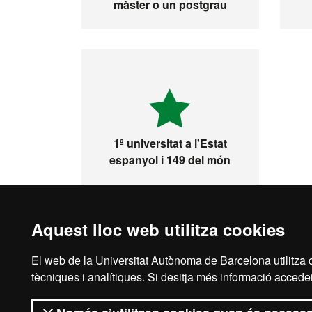
màster o un postgrau
1ª universitat a l'Estat
espanyol i 149 del món
Aquest lloc web utilitza cookies
El web de la Universitat Autònoma de Barcelona utilitza c
Avís legal
Prot
tècniques i analítiques. Si desitja més informació accedei