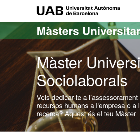
Ves al contingut principal
Ves a la navegació de la pàgina
UAB Uni
Màsters Universitar
Màster Universi
Sociolaborals
Vols dedicar-te a l’assessorament l
recursos humans a l'empresa o a l'
recerca? Aquest és el teu Màster