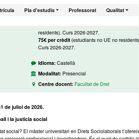
rícula
Pla d'estudis
Professorat
Qualitat
residents). Curs 2026-2027.
75€ per crèdit
(estudiants no UE no residents
Curs 2026-2027.
Idioma:
Castellà
Modalitat:
Presencial
Centre docent:
Facultat de Dret
31 de juliol de 2026.
ll i la justícia social
etat social? El màster universitari en Drets Sociolaborals t’oferei
 projecció professional i investigadora. És el punt de partida i