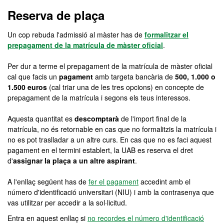
Màster Oficial - Història d
Reserva de plaça
Un cop rebuda l'admissió al màster has de
formalitzar el
prepagament de la matrícula de màster oficial
.
Per dur a terme el prepagament de la matrícula de màster oficial
cal que facis un
pagament
amb targeta bancària de
500, 1.000 o
1.500 euros
(cal triar una de les tres opcions) en concepte de
prepagament de la matrícula i segons els teus interessos.
Aquesta quantitat es
descomptarà
de l'import final de la
matrícula, no és retornable en cas que no formalitzis la matrícula i
no es pot traslladar a un altre curs. En cas que no es faci aquest
pagament en el termini establert, la UAB es reserva el dret
d'
assignar la plaça a un altre aspirant
.
A l'enllaç següent has de
fer el pagament
accedint amb el
número d'identificació universitari (NIU) i amb la contrasenya que
vas utilitzar per accedir a la sol·licitud.
Entra en aquest enllaç si
no recordes el número d'identificació