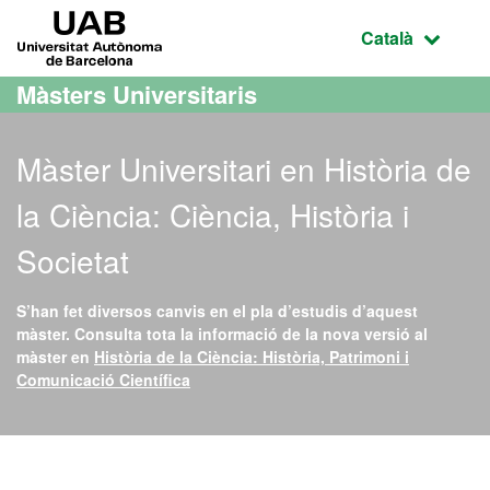
Ves al contingut principal
Ves a la navegació de la pàgina
UAB Universitat Autònoma de Barcelona
Idioma selecci
Català
Màsters Universitaris
Màster Universitari en Història de
la Ciència: Ciència, Història i
Societat
S’han fet diversos canvis en el pla d’estudis d’aquest
màster. Consulta tota la informació de la nova versió al
màster en
Història de la Ciència: Història, Patrimoni i
Comunicació Científica