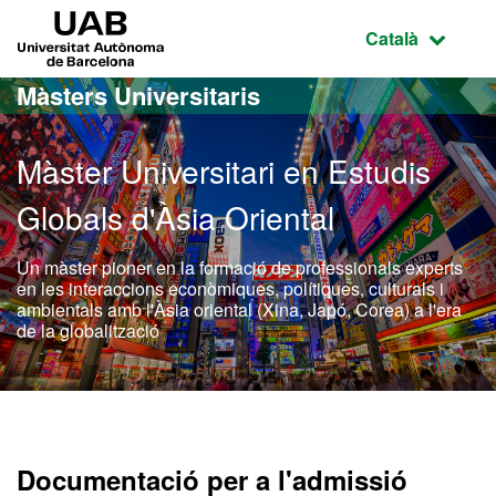
Ves al contingut principal
Ves a la navegació de la pàgina
UAB Universitat Autònoma de Barcelona
Idioma selecci
Català
Màsters Universitaris
Màster Universitari en Estudis
Globals d'Àsia Oriental
Un màster pioner en la formació de professionals experts
en les interaccions econòmiques, polítiques, culturals i
ambientals amb l'Àsia oriental (Xina, Japó, Corea) a l'era
de la globalització
Màster Oficial - Estudis G
Documentació per a l'admissió