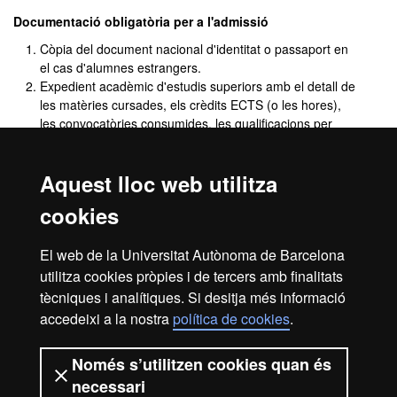
Documentació obligatòria per a l'admissió
Còpia del document nacional d'identitat o passaport en
el cas d'alumnes estrangers.
Expedient acadèmic d'estudis superiors amb el detall de
les matèries cursades, els crèdits ECTS (o les hores),
les convocatòries consumides, les qualificacions per
matèria i la qualificació global.
Títol que et dóna accés als estudis de Màster (si no el té
Aquest lloc web utilitza
ja ho farà arribar posteriorment).
Espanyol nadiu, certificat C1 o nivell igual al C1 del Marc
cookies
Europeu Comú de Referència per a les llengües del
Consell d'Europa (en cas d'estudiants estrangers).
El web de la Universitat Autònoma de Barcelona
Carta de motivació adreçada a la coordinació del
màster.
utilitza cookies pròpies i de tercers amb finalitats
Currículum vitae.
tècniques i analítiques. Si desitja més informació
Document acreditatiu de gratuïtat o descompte (si
accedeixi a la nostra
política de cookies
.
escau).
Legalització de documents
Només s’utilitzen cookies quan és
necessari