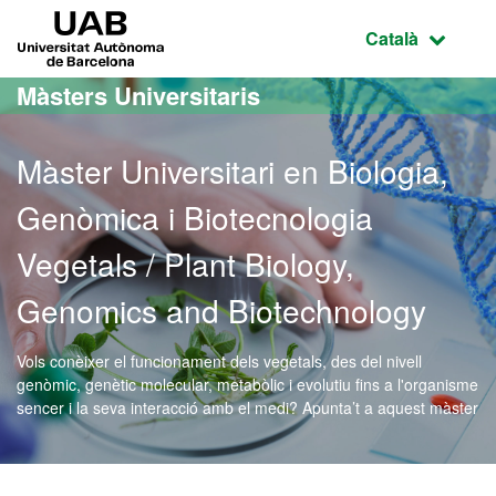
Ves al contingut principal
Ves a la navegació de la pàgina
UAB Universitat Autònoma de Barcelona
Idioma selecci
Català
Màsters Universitaris
Màster Universitari en Biologia,
Genòmica i Biotecnologia
Vegetals / Plant Biology,
Genomics and Biotechnology
Vols conèixer el funcionament dels vegetals, des del nivell
genòmic, genètic molecular, metabòlic i evolutiu fins a l'organisme
sencer i la seva interacció amb el medi? Apunta’t a aquest màster