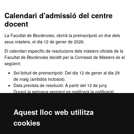
Màster Oficial - Biologia
Calendari d'admissió del centre
docent
La Facultat de Biociències, obrirà la preinscripció
on line
dels
seus màsters, el dia 12 de gener de 2026.
El calendari específic de resolucions dels màsters oficials de la
Facultat de Biociències decidit per la Comissió de Màsters és el
següent:
Sol·licitud de preinscripció: Del dia 12 de gener al dia 29
de maig (ambdós inclosos).
Data prevista de resolució: A partir del 12 de juny.
Durant la setmana següent es realitzarà la notificació
corresponent als estudiants.
Data pagament Prematrícula: Tot estudiant “Admès” i
Aquest lloc web utilitza
“Admès condicional” ha d'abonar l’import en concepte
de
Prematrícula
abans del 21 de juny per garantir la
cookies
plaça.
Recorda
: Si no fas efectiu el pagament de la
prematricula abans de la data indicada, entendrem que