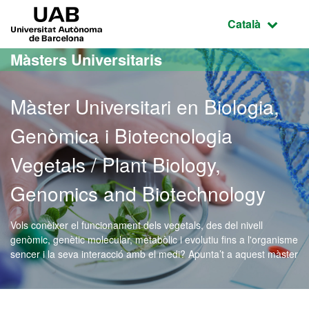
Ves al contingut principal
Ves a la navegació de la pàgina
UAB Universitat Autònoma de Barcelona
Idioma selecci
Català
Màsters Universitaris
Màster Universitari en Biologia,
Genòmica i Biotecnologia
Vegetals / Plant Biology,
Genomics and Biotechnology
Vols conèixer el funcionament dels vegetals, des del nivell
genòmic, genètic molecular, metabòlic i evolutiu fins a l'organisme
sencer i la seva interacció amb el medi? Apunta’t a aquest màster