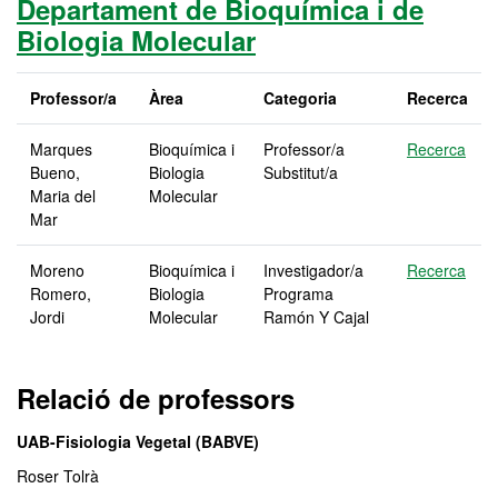
Departament de Bioquímica i de
Biologia Molecular
Professor/a
Àrea
Categoria
Recerca
Marques
Bioquímica i
Professor/a
Recerca
Bueno,
Biologia
Substitut/a
Maria del
Molecular
Mar
Moreno
Bioquímica i
Investigador/a
Recerca
Romero,
Biologia
Programa
Jordi
Molecular
Ramón Y Cajal
Relació de professors
UAB-Fisiologia Vegetal (BABVE)
Roser Tolrà