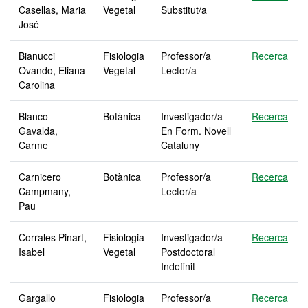
Casellas, Maria
Vegetal
Substitut/a
José
Bianucci
Fisiologia
Professor/a
Recerca
Ovando, Eliana
Vegetal
Lector/a
Carolina
Blanco
Botànica
Investigador/a
Recerca
Gavalda,
En Form. Novell
Carme
Cataluny
Carnicero
Botànica
Professor/a
Recerca
Campmany,
Lector/a
Pau
Corrales Pinart,
Fisiologia
Investigador/a
Recerca
Isabel
Vegetal
Postdoctoral
Indefinit
Gargallo
Fisiologia
Professor/a
Recerca