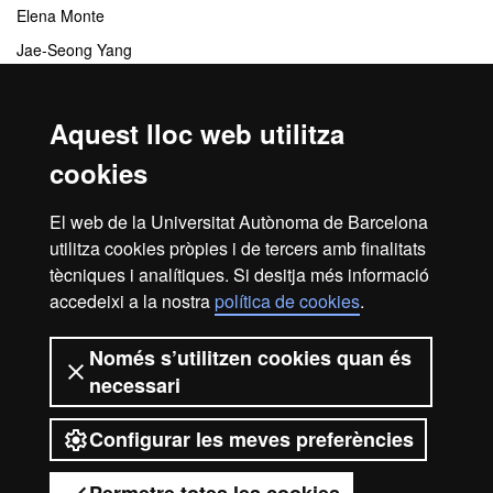
Elena Monte
Jae-Seong Yang
Juan José López Moya
Txosse Aranzana
Aquest lloc web utilitza
Núria Sánchez Coll
cookies
Nicolas Bologna
Maria Lois
El web de la Universitat Autònoma de Barcelona
utilitza cookies pròpies i de tercers amb finalitats
Werner Howad
tècniques i analítiques. Si desitja més informació
accedeixi a la nostra
política de cookies
.
Avís legal
Protecció de dades
Sobre el web
Només s’utilitzen cookies quan és
necessari
Accessibilitat web
Mapa del web UAB
Configurar les meves preferències
2026 Universitat Autònoma de
Barcelona