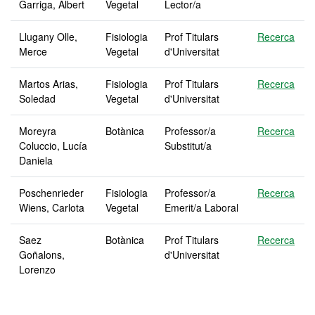
Garriga, Albert
Vegetal
Lector/a
Llugany Olle,
Fisiologia
Prof Titulars
Recerca
Merce
Vegetal
d'Universitat
Martos Arias,
Fisiologia
Prof Titulars
Recerca
Soledad
Vegetal
d'Universitat
Moreyra
Botànica
Professor/a
Recerca
Coluccio, Lucía
Substitut/a
Daniela
Poschenrieder
Fisiologia
Professor/a
Recerca
Wiens, Carlota
Vegetal
Emerit/a Laboral
Saez
Botànica
Prof Titulars
Recerca
Goñalons,
d'Universitat
Lorenzo