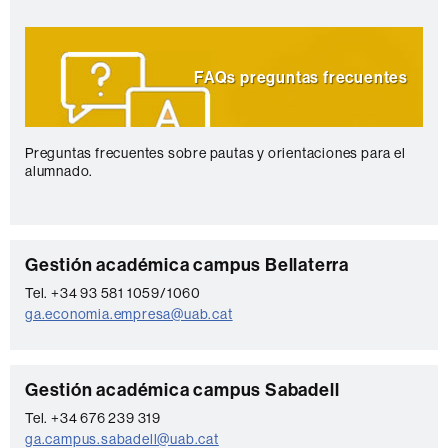
FAQs preguntas frecuentes
Preguntas frecuentes sobre pautas y orientaciones para el
alumnado.
C
Gestión académica campus Bellaterra
o
Tel. +34 93 581 1059/1060
ga.economia.empresa@uab.cat
n
t
a
C
Gestión académica campus Sabadell
c
o
Tel. +34 676 239 319
t
ga.campus.sabadell@uab.cat