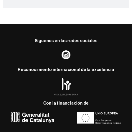
n
o
t
a
c
t
Síguenos en las redes sociales
o
Instagram
Reconocimiento internacional de la excelencia
HR
Excellence
in
Research
Con la financiación de
-
Euraxess
Sobre