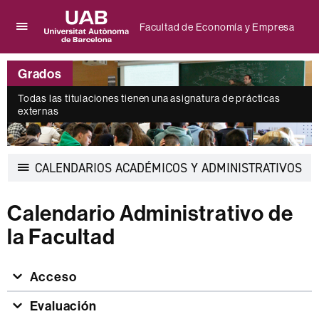
Facultad de Economía y Empresa
Clica
UAB
aquí
Universitat
para
Grados
Autònoma
desplegar
de
el
Todas las titulaciones tienen una asignatura de prácticas
Barcelona
externas
menú
de
Facultad
de
Des
CALENDARIOS ACADÉMICOS Y ADMINISTRATIVOS
Economía
la
y
nav
Empresa
Calendario Administrativo de
la Facultad
Acceso
Evaluación