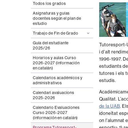
Todos los grados
Asignaturas y guías
docentes según el plan de
estudio
Trabajo de Fin de Grado
Guía del estudiante
Tutoresport-U
2025/26
i d'alt rendim
Horarios y aulas Curso
1996-1997. De
2026-2027 (información
estudiants de
en catalán)
tutores i els
Calendarios académicos y
estudis.
administrativos
Acadèmicamen
Calendari avaluacions
2025-2026
Qualitat. L’a
de la UAB
. E
Calendario Evaluaciones
Curso 2026-2027
idoneïtat espo
(información en catalán)
on l'alumnat 
esportiu: 1) 
Programa Tutoresport-