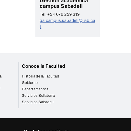
C
Gestión académica
t
campus Sabadell
o
o
Tel. +34 676 239 319
n
ga.campus.sabadell@uab.ca
t
t
a
c
t
o
Conoce la Facultad
a
Historia de la Facultad
Gobierno
a
Departamentos
Servicios Bellaterra
Servicios Sabadell