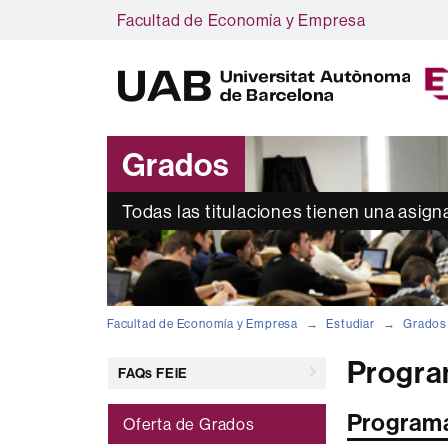
Facultad de Economía y Empresa
Grados
Todas las titulaciones tienen una asign
Facultad de Economía y Empresa
Estudiar
Grados
Progra
FAQs FEiE
Program
Oferta de Grados