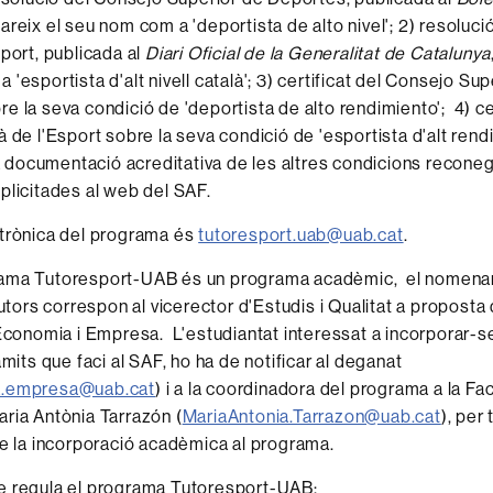
pareix el seu nom com a 'deportista de alto nivel'; 2) resoluci
sport, publicada al
Diari Oficial de la Generalitat de Catalunya
'esportista d'alt nivell català'; 3) certificat del Consejo Sup
e la seva condició de 'deportista de alto rendimiento'; 4) cer
à de l'Esport sobre la seva condició de 'esportista d'alt ren
 la documentació acreditativa de les altres condicions recone
plicitades al web del SAF.
ctrònica del programa és
tutoresport.uab@uab.cat
.
ama Tutoresport-UAB és un programa acadèmic, el nomena
tutors correspon al vicerector d'Estudis i Qualitat a proposta
'Economia i Empresa. L'estudiantat interessat a incorporar-s
àmits que faci al SAF, ho ha de notificar al deganat
a.empresa@uab.cat
) i a la coordinadora del programa a la Facu
ria Antònia Tarrazón (
MariaAntonia.Tarrazon@uab.cat
), per 
de la incorporació acadèmica al programa.
e regula el programa Tutoresport-UAB: