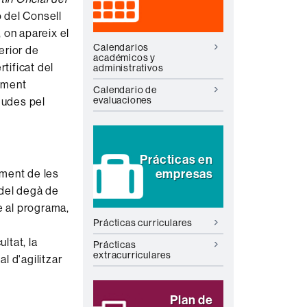
ó del Consell
, on apareix el
Calendarios
erior de
académicos y
tificat del
administrativos
diment
Calendario de
evaluaciones
gudes pel
Prácticas en
empresas
ment de les
 del degà de
e al programa,
Prácticas curriculares
ltat, la
Prácticas
extracurriculares
tal d'agilitzar
Plan de