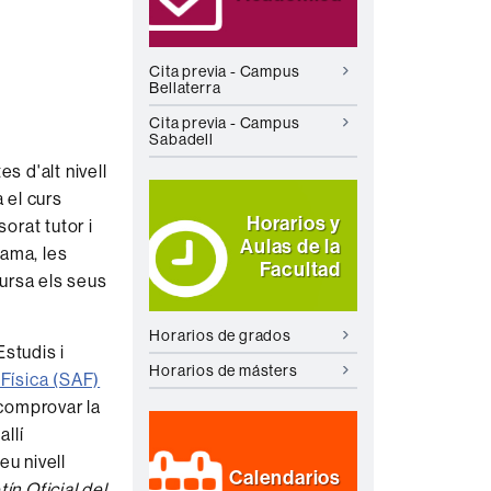
Cita previa - Campus
Bellaterra
Cita previa - Campus
Sabadell
 d'alt nivell
 el curs
Horarios y
orat tutor i
Aulas de la
rama, les
Facultad
cursa els seus
Horarios de grados
studis i
Horarios de másters
 Física (SAF)
comprovar la
allí
eu nivell
Calendarios
tín Oficial del