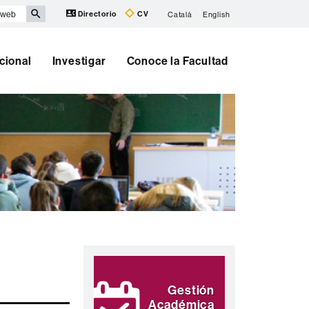
Directorio
CV
Català
English
cional
Investigar
Conoce la Facultad
Información
Destacamos
complementaria
Gestión
Académica