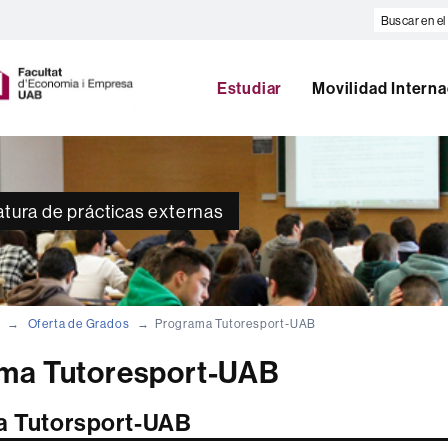
Buscar
en
U
el
A
web
Estudiar
Movilidad Interna
B
atura de prácticas externas
Oferta de Grados
Programa Tutoresport-UAB
ma Tutoresport-UAB
a Tutorsport-UAB