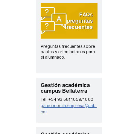
FAQs
preguntas
frecuentes
Preguntas frecuentes sobre
pautas y orientaciones para
el alumnado.
C
Gestión académica
campus Bellaterra
o
Tel. +34 93 581 1059/1060
n
ga.economia.empresa@uab.
t
cat
a
c