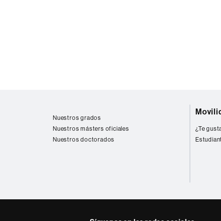
Mapa
Movili
web
Nuestros grados
Nuestros másters oficiales
¿Te gusta
Nuestros doctorados
Estudian