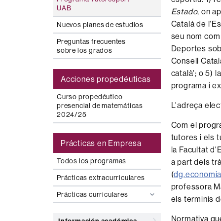
UAB
Estado
, on a
Català de l'E
Nuevos planes de estudios
seu nom com a 
Preguntas frecuentes
Deportes sobr
sobre los grados
Consell Catal
català'; o 5)
Acciones propedéuticas
programa i ex
Curso propedéutico
L'adreça ele
presencial de matemáticas
2024/25
Com el progr
tutores i els 
Prácticas en Empresa
la Facultat d
Todos los programas
a part dels tr
(
dg.economi
Prácticas extracurriculares
professora Ma
Prácticas curriculares
els terminis 
Normativa qu