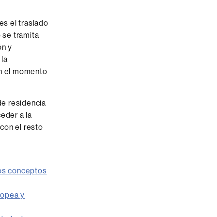
es el traslado
 se tramita
ón y
 la
en el momento
de residencia
eder a la
con el resto
ros conceptos
ropea y