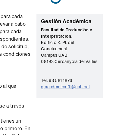
 para cada
C
Gestión Académica
levar a cabo
o
Facultad de Traducción e
 para cada
Interpretación.
n
espondientes.
Edificio K. Pl. del
de solicitud,
t
Coneixement
as condiciones
a
Campus UAB
08193 Cerdanyola del Vallès
c
t
Tel. 93 581 1876
o
o al que
g.academica.fti@uab.cat
se a través
 tienes un
lo primero. En