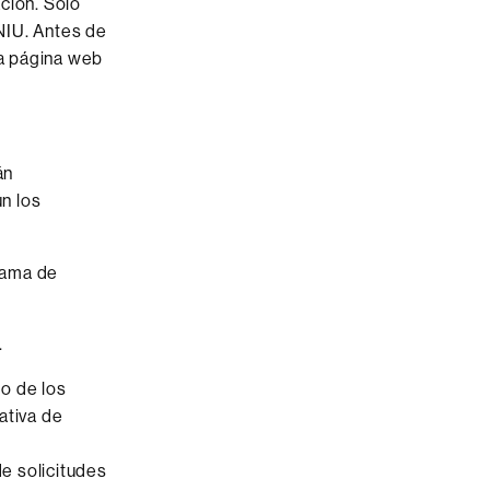
ción. Solo
NIU. Antes de
la página web
án
n los
 rama de
.
o de los
ativa de
de solicitudes