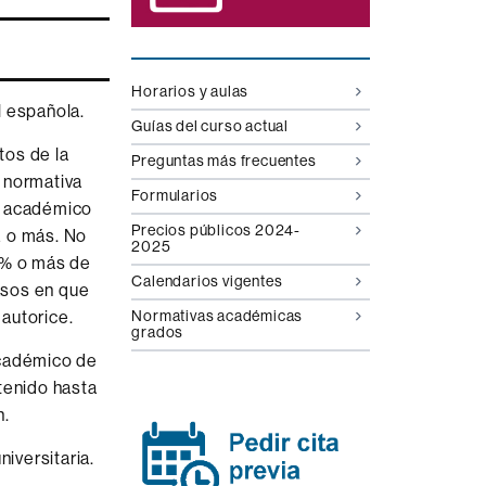
Horarios y aulas
l española.
Guías del curso actual
tos de la
Preguntas más frecuentes
a normativa
Formularios
te académico
Precios públicos 2024-
z o más. No
2025
75% o más de
Calendarios vigentes
casos en que
autorice.
Normativas académicas
grados
académico de
tenido hasta
n.
niversitaria.