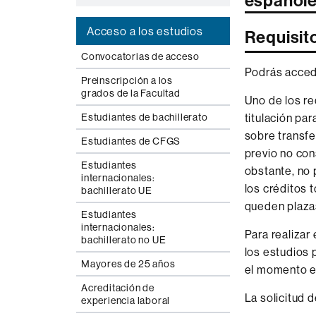
español
Acceso a los estudios
Requisit
Convocatorias de acceso
Podrás acceder
Preinscripción a los
grados de la Facultad
Uno de los re
Estudiantes de bachillerato
titulación par
sobre transfe
Estudiantes de CFGS
previo no con
Estudiantes
obstante, no 
internacionales:
los créditos 
bachillerato UE
queden plazas
Estudiantes
internacionales:
Para realizar
bachillerato no UE
los estudios 
Mayores de 25 años
el momento en
Acreditación de
La solicitud d
experiencia laboral