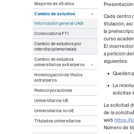
Mayores de 45 años
Presentación 
Cambio de estudios
Cada centro 
Información general UAB
titulación, as
la preinscrip
Convocatoria FTI
curso académi
Cambio de estudios por
El vicerrecto
interdisciplenariedad
a petición de
Cambio de estudios
siguientes:
universitarios extranjeros
Queden pl
Homologación de títulos
extranjeros
La resolu
Reincorporaciones
solicitas 
Universitarios UE
La solicitud 
Universitarios no UE
de la solicit
web
https://s
Titulados universitarios
Número de Ide