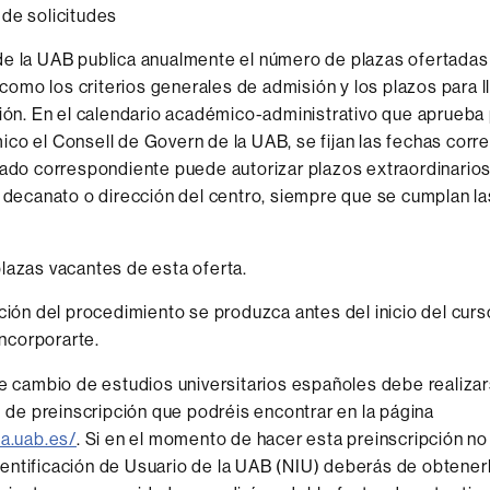
de solicitudes
de la UAB publica anualmente el número de plazas ofertadas
í como los criterios generales de admisión y los plazos para l
ción. En el calendario académico-administrativo que aprueba
co el Consell de Govern de la UAB, se fijan las fechas corr
rado correspondiente puede autorizar plazos extraordinarios 
l decanato o dirección del centro, siempre que se cumplan l
azas vacantes de esta oferta.
ción del procedimiento se produzca antes del inicio del curs
incorporarte.
de cambio de estudios universitarios españoles debe realizar
ud de preinscripción que podréis encontrar en la página
ia.uab.es/
. Si en el momento de hacer esta preinscripción no
ntificación de Usuario de la UAB (NIU) deberás de obtener