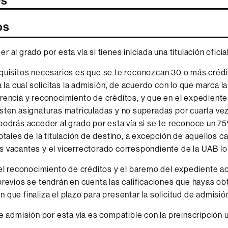
es
os
 al grado por esta vía si tienes iniciada una titulación oficia
quisitos necesarios es que se te reconozcan 30 o más crédi
a la cual solicitas la admisión, de acuerdo con lo que marca l
rencia y reconocimiento de créditos, y que en el expedien
sten asignaturas matriculadas y no superadas por cuarta ve
podrás acceder al grado por esta vía si se te reconoce un 
totales de la titulación de destino, a excepción de aquellos 
 vacantes y el vicerrectorado correspondiente de la UAB lo 
 el reconocimiento de créditos y el baremo del expediente 
previos se tendrán en cuenta las calificaciones que hayas ob
 que finaliza el plazo para presentar la solicitud de admisió
e admisión por esta vía es compatible con la preinscripción u