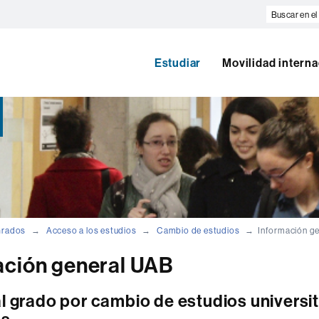
Buscar
en
el
web
Estudiar
Movilidad interna
rados
Acceso a los estudios
Cambio de estudios
Información g
ación general UAB
l grado por cambio de estudios universit