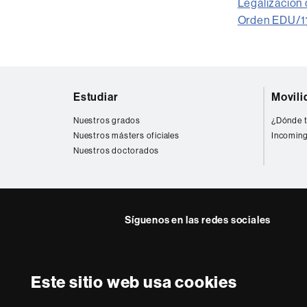
Legalización 
Orden EDU/116
Mapa
Estudiar
Movili
web
Nuestros grados
¿Dónde t
Nuestros másters oficiales
Incoming
Nuestros doctorados
Síguenos en las redes sociales
Twitter
Facebook
Instagra
Yout
Este sitio web usa cookies
Sobre