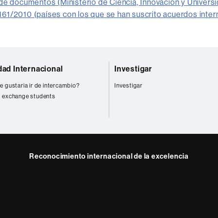
de documentos (Ministerio de Ciencia, Innovación y Univers
1/2010 (países con los que se han suscrito acuerdos inter
dad Internacional
Investigar
e gustaria ir de intercambio?
Investigar
 exchange students
Reconocimiento internacional de la excelencia
HR
m
ube
Excellence
in
Research
-