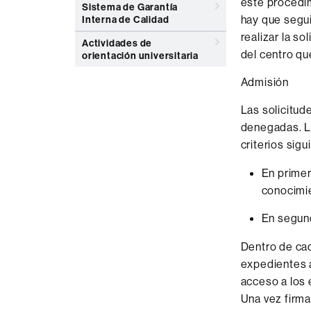
este procedim
Sistema de Garantía
hay que segui
Interna de Calidad
realizar la s
Actividades de
del centro qu
orientación universitaria
Admisión
Las solicitud
denegadas. La
criterios sigu
En primer
conocimie
En segund
Dentro de cad
expedientes a
acceso a los 
Una vez firma