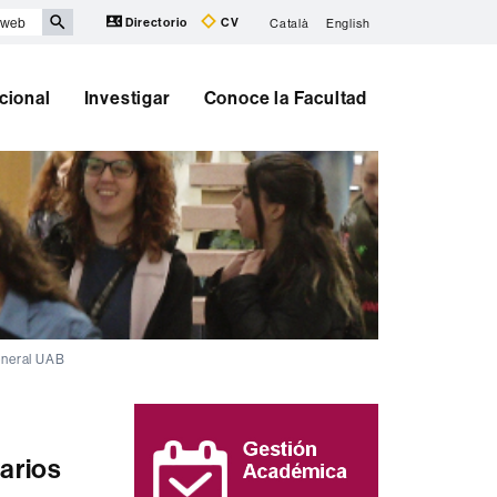
Directorio
CV
Català
English
cional
Investigar
Conoce la Facultad
eneral UAB
Información
complementaria
arios