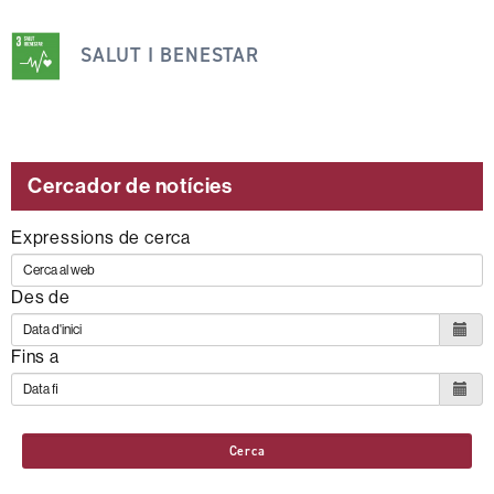
Aquesta
notícia
SALUT I BENESTAR
s'emmarca
dins
dels
següents
Cercador de notícies
ODS
Expressions de cerca
Des de
Fins a
Cerca