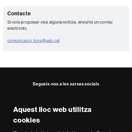
C
Contacte
o
Si vols proposar-nos alguna notícia, envia'ns un correu
electrònic.
n
t
comunicacio.fcps@uab.cat
a
c
t
e
Segueix-nos a les xarxes socials
Twitter
YouTube
Instagram
Aquest lloc web utilitza
Reconeixement internacional de l'excel·lència
cookies
HR
Excellence