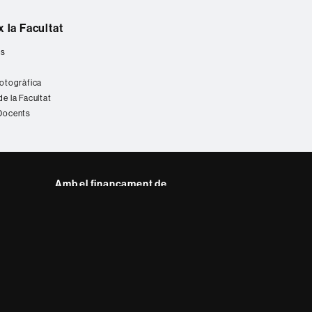
 la Facultat
es
fotogràfica
de la Facultat
 Docents
Amb el finançament de
del web UAB