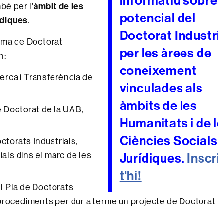
informatiu sobre
mbé per l'
àmbit de les
potencial del
rídiques
.
Doctorat Industr
rama de Doctorat
per les àrees de
n:
coneixement
cerca i Transferència de
vinculades als
àmbits de les
de Doctorat de la UAB,
Humanitats i de 
Ciències Socials 
octorats Industrials,
ials dins el marc de les
Jurídiques.
Inscr
t'hi!
el Pla de Doctorats
 i procediments per dur a terme un projecte de Doctorat