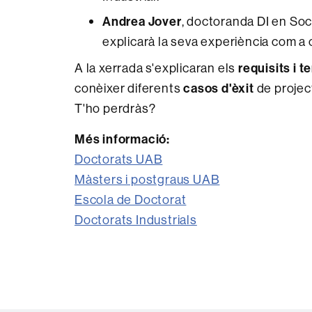
Andrea Jover
, doctoranda DI en Soc
explicarà la seva experiència com a c
A la xerrada s'explicaran els
requisits i t
conèixer diferents
casos d'èxit
de projec
T'ho perdràs?
Més informació:
Doctorats UAB
Màsters i postgraus UAB
Escola de Doctorat
Doctorats Industrials