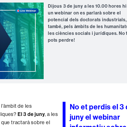
Dijous 3 de juny a les 10.00 hores hi
un webinar on es parlarà sobre el
potencial dels doctorats industrials,
també, pels àmbits de les humanitats
les ciències socials i jurídiques. No t
pots perdre!
No et perdis el 3
l'àmbit de les
ídiques?
El 3 de juny
, a les
juny el webinar
 que tractarà sobre el