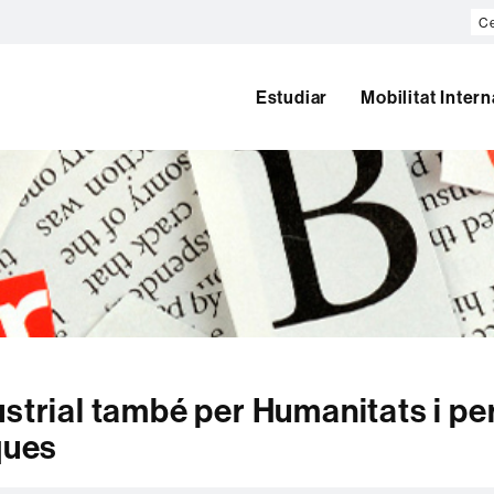
Ce
al
we
Estudiar
Mobilitat Inter
ustrial també per Humanitats i pe
ques