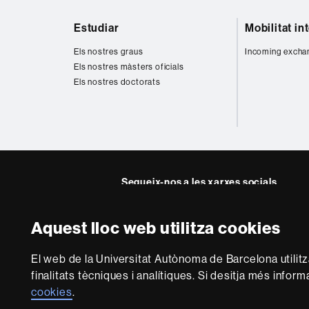
Mapa
Estudiar
Mobilitat in
web
Els nostres graus
Incoming excha
Els nostres màsters oficials
Els nostres doctorats
Segueix-nos a les xarxes socials
Aquest lloc web utilitza cookies
Sobre
El web de la Universitat Autònoma de Barcelona utilit
aquest
finalitats tècniques i analítiques. Si desitja més infor
web
Avís legal
P
cookies
.