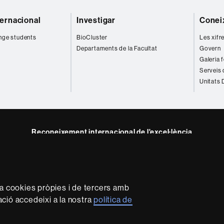
ternacional
Investigar
Coneix
nge students
BioCluster
Les xifr
Departaments de la Facultat
Govern
Galeria 
Serveis 
Unitats
Reconeixement internacional de l'excel·lència
HR
Excellence
in
Research
za cookies pròpies i de tercers amb
-
mació accedeixi a la nostra
política de
Euraxess
rotecció de dades
Sobre el web
Accessibilitat web
Mapa 