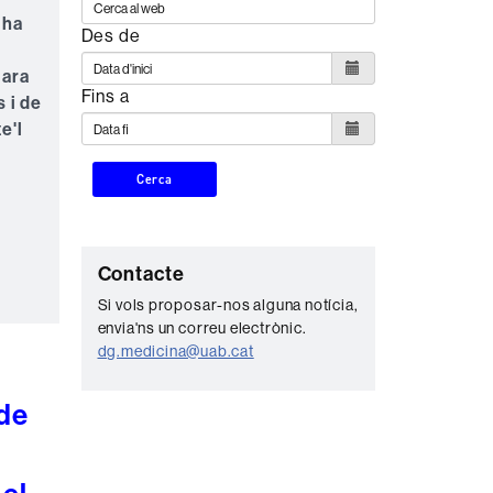
 ha
Des de
 ara
Fins a
 i de
e'l
Cerca
C
Contacte
o
Si vols proposar-nos alguna notícia,
envia'ns un correu electrònic.
n
dg.medicina@uab.cat
t
a
 de
c
t