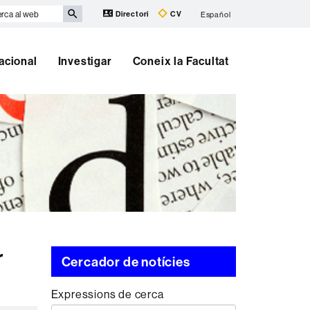
rca
Directori
CV
Español
b
nacional
Investigar
Coneix la Facultat
r
Cercador de notícies
Expressions de cerca