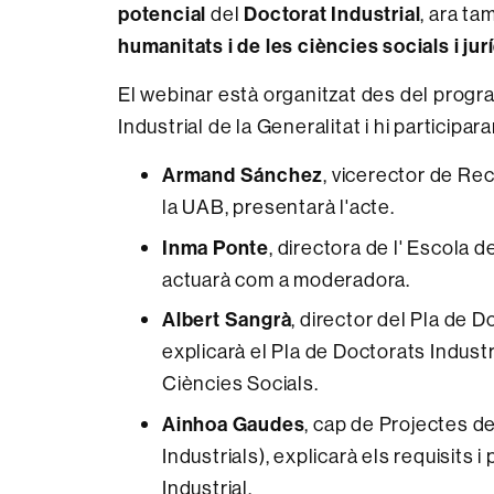
potencial
del
Doctorat Industrial
, ara ta
humanitats i de les ciències socials i ju
El webinar està organitzat des del prog
Industrial de la Generalitat i hi participara
Armand Sánchez
, vicerector de Re
la UAB, presentarà l'acte.
Inma Ponte
, directora de l' Escola 
actuarà com a moderadora.
Albert Sangrà
, director del Pla de D
explicarà el Pla de Doctorats Industr
Ciències Socials.
Ainhoa Gaudes
, cap de Projectes d
Industrials), explicarà els requisits
Industrial.