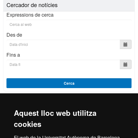
Cercador de notícies
Expressions de cerca
Des de
Fins a
Cerca
Aquest lloc web utilitza
Reconeixement internacional de l'excel·lència
cookies
HR
El web de la Universitat Autònoma de Barcelona