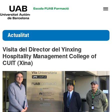
UAB
P
Universitat
Autònoma
p
de
d
Barcelona
el
Actualitat
m
d
Visita del Director del Yinxing
T
Hospitality Management College of
i
CUIT (Xina)
D
H