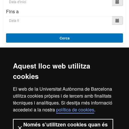
Fins a
Cerca
Aquest lloc web utilitza
Reconeixement internacional de l'excel·lència
cookies
HR
El web de la Universitat Autònoma de Barcelona
utilitza cookies pròpies i de tercers amb finalitats
Excell
tècniques i analítiques. Si desitja més informació
Inici
Avís legal
Política de privacitat
accedeixi a la nostra
política de cookies
.
Protecció de dades
Sobre el web
Només s’utilitzen cookies quan és
Som una universitat capdavantera que imparteix una