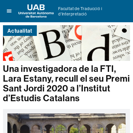
Facultat de Traducció i
d'Interpretació
Prem
UAB
per
Universitat
desplegar
Actualitat
Autònoma
el
de
menú
Barcelona
de
Facultat
de
Traducció
Una investigadora de la FTI,
i
Lara Estany, recull el seu Premi
d'Interpretació
Sant Jordi 2020 a l’Institut
d’Estudis Catalans