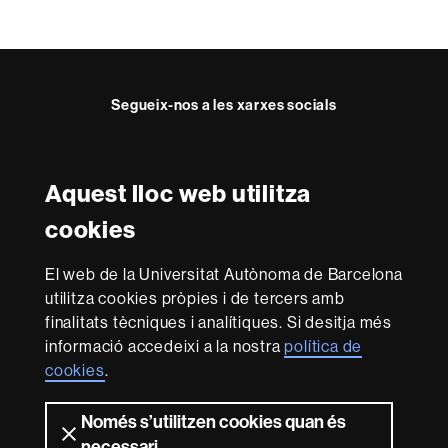
Segueix-nos a les xarxes socials
Twitter
Facebook
Instagram
Youtube
Aquest lloc web utilitza
Reconeixement internacional de l'excel·lència
cookies
HR
Excellence
El web de la Universitat Autònoma de Barcelona
in
utilitza cookies pròpies i de tercers amb
Research
Amb el finançament de
-
finalitats tècniques i analítiques. Si desitja més
Euraxess
informació accedeixi a la nostra
política de
cookies
.
Sobre
Només s’utilitzen cookies quan és
aquest
necessari