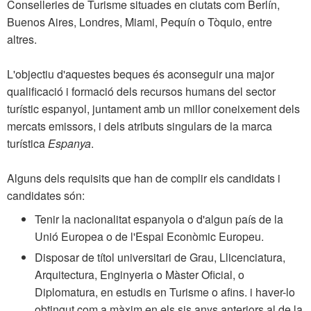
Conselleries de Turisme situades en ciutats com Berlín,
Buenos Aires, Londres, Miami, Pequín o Tòquio, entre
altres.
L'objectiu d'aquestes beques és aconseguir una major
qualificació i formació dels recursos humans del sector
turístic espanyol, juntament amb un millor coneixement dels
mercats emissors, i dels atributs singulars de la marca
turística
Espanya
.
Alguns dels requisits que han de complir els candidats i
candidates són:
Tenir la nacionalitat espanyola o d'algun país de la
Unió Europea o de l'Espai Econòmic Europeu.
Disposar de títol universitari de Grau, Llicenciatura,
Arquitectura, Enginyeria o Màster Oficial, o
Diplomatura, en estudis en Turisme o afins. i haver-lo
obtingut com a màxim en els sis anys anteriors al de la