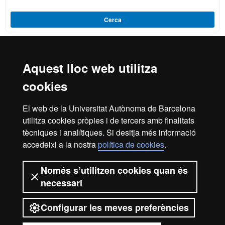
Cerca
Aquest lloc web utilitza
Reconeixement internacional de l'excel·lència
cookies
HR
El web de la Universitat Autònoma de Barcelona
utilitza cookies pròpies i de tercers amb finalitats
Excell
tècniques i analítiques. Si desitja més informació
Inici
Avís legal
Política de privacitat
accedeixi a la nostra
política de cookies
.
Protecció de dades
Sobre el web
Només s’utilitzen cookies quan és
in
Som una universitat capdavantera que imparteix una
necessari
docència de qualitat, diversificada, multidisciplinària i
flexible, ajustada a les necessitats de la societat i adaptada
als nous models de l'Europa del coneixement. La UAB és
Configurar les meves preferències
reconeguda internacionalment per la qualitat i el caràcter