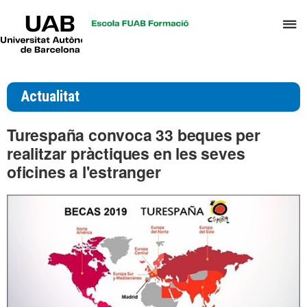
UAB
P
Universitat
Autònoma
p
de
d
Barcelona
el
Actualitat
m
d
Turespaña convoca 33 beques per
T
realitzar pràctiques en les seves
i
oficines a l'estranger
D
H