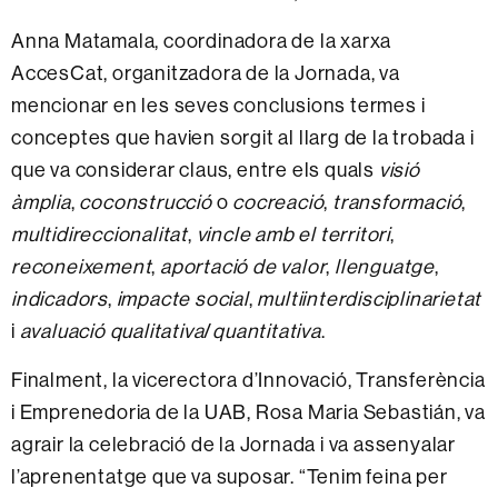
Anna Matamala, coordinadora de la xarxa
AccesCat, organitzadora de la Jornada, va
mencionar en les seves conclusions termes i
conceptes que havien sorgit al llarg de la trobada i
que va considerar claus, entre els quals
visió
àmplia
,
coconstrucció
o
cocreació
,
transformació
,
multidireccionalitat
,
vincle amb el territori
,
reconeixement
,
aportació de valor
,
llenguatge
,
indicadors
,
impacte social
,
multiinterdisciplinarietat
i
avaluació qualitativa
/
quantitativa
.
Finalment, la vicerectora d’Innovació, Transferència
i Emprenedoria de la UAB, Rosa Maria Sebastián, va
agrair la celebració de la Jornada i va assenyalar
l’aprenentatge que va suposar. “Tenim feina per