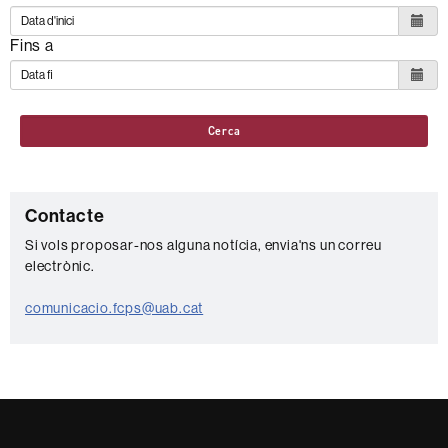
Fins a
Cerca
C
Contacte
o
Si vols proposar-nos alguna notícia, envia'ns un correu
electrònic.
n
t
comunicacio.fcps@uab.cat
a
c
t
e