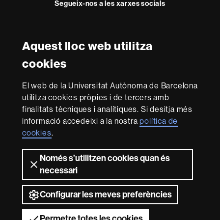
Segueix-nos a les xarxes socials
Twitter
YouTube
Instagram
Aquest lloc web utilitza
Reconeixement internacional de l'excel·lència
cookies
HR
Excellence
El web de la Universitat Autònoma de Barcelona
in
Research
utilitza cookies pròpies i de tercers amb
-
Amb el finançament de
finalitats tècniques i analítiques. Si desitja més
Euraxess
informació accedeixi a la nostra
política de
cookies
.
Sobre
Només s’utilitzen cookies quan és
aquest
necessari
web
Avís legal
Protecció de dades
Sobre el
web
Accessibilitat web
Mapa del web UAB
Configurar les meves preferències
2026 Universitat Autònoma de Barcelona
Permetre totes les cookies