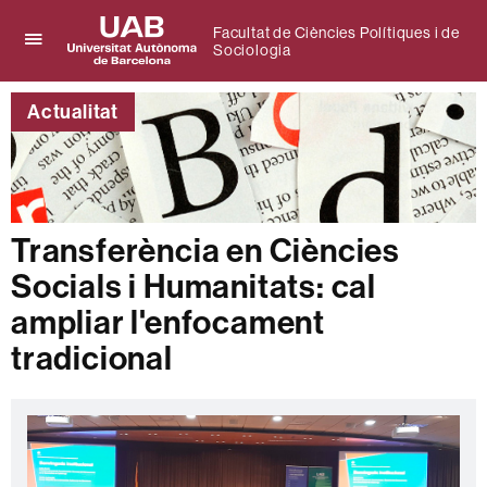
Facultat de Ciències Polítiques i de
Sociologia
Prem
UAB
per
Universitat
desplegar
Actualitat
Autònoma
el
de
menú
Barcelona
de
Facultat
de
Ciències
Transferència en Ciències
Polítiques
i
Socials i Humanitats: cal
de
Sociologia
ampliar l'enfocament
tradicional