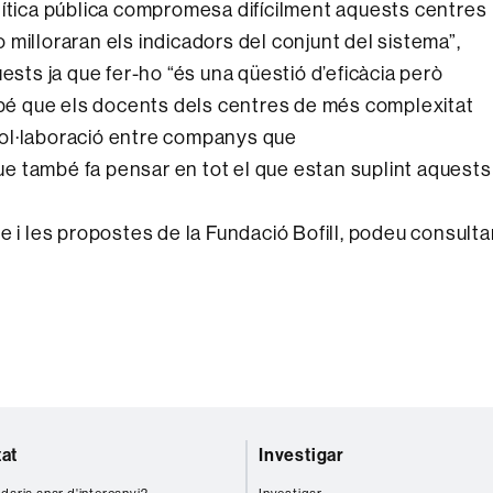
lítica pública compromesa difícilment aquests centres
no milloraran els indicadors del conjunt del sistema”,
ests ja que fer-ho “és una qüestió d’eficàcia però
ambé que els docents dels centres de més complexitat
ol·laboració entre companys que
 que també fa pensar en tot el que estan suplint aquests
e i les propostes de la Fundació Bofill, podeu consulta
tat
Investigar