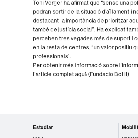
Toni Verger ha afirmat que “sense una po
podran sortir de la situació d’aïllament i 
destacant la importància de prioritzar aqu
també de justícia social”. Ha explicat t
perceben tres vegades més de suport i c
en la resta de centres, “un valor positiu
professionals”.
Per obtenir més informació sobre l'inform
l'article complet aquí: (Fundacio Bofill)
Mapa
Estudiar
Mobili
web