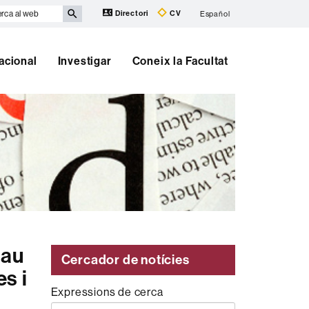
rca
Directori
CV
Español
b
nacional
Investigar
Coneix la Facultat
lau
Cercador de notícies
s i
Expressions de cerca