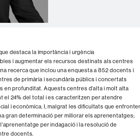
 que destaca la importància i urgència
bles i augmentar els recursos destinats als centres
’una recerca que inclou una enquesta a 852 docents i
res de primària i secundària públics i concertats
s en profunditat. Aquests centres d’alta i molt alta
l 24% del total i es caracteritzen per atendre
ial i econòmica. I, malgrat les dificultats que enfronte
na gran determinació per millorar els aprenentatges;
'aprenentatge per indagació i la resolució de
ntre docents.