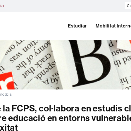
Ce
ia
al
we
Estudiar
Mobilitat Inter
 notícia
 la FCPS, col·labora en estudis c
re educació en entorns vulnerable
xitat