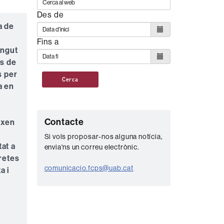
Des de
a de
Fins a
ingut
s de
s per
Cerca
a en
C
Contacte
ixen
o
Si vols proposar-nos alguna notícia,
tat a
envia'ns un correu electrònic.
n
retes
t
comunicacio.fcps@uab.cat
a i
a
c
t