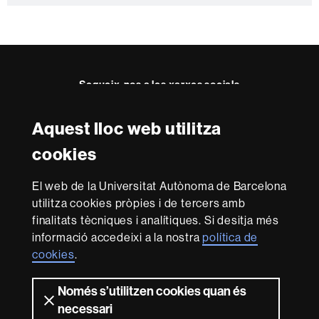
a
c
t
e
Segueix-nos a les xarxes socials
Aquest lloc web utilitza
Reconeixement internacional de l'excel·lència
cookies
HR
Excellence
El web de la Universitat Autònoma de Barcelona
in
utilitza cookies pròpies i de tercers amb
Research
-
Amb el finançament de
finalitats tècniques i analítiques. Si desitja més
Euraxess
informació accedeixi a la nostra
política de
cookies
.
Sobre
Només s’utilitzen cookies quan és
aquest
necessari
Avís legal
Protecció de dades
Sobre el