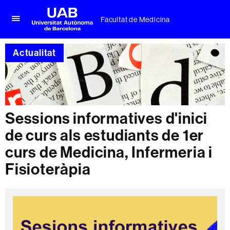
Facultat de Medicina
Prem
UAB
per
Universitat
desplegar
Actualitat
Autònoma
el
de
menú
Barcelona
de
Facultat
de
Medicina
Sessions informatives d'inici
de curs als estudiants de 1er
curs de Medicina, Infermeria i
Fisioteràpia