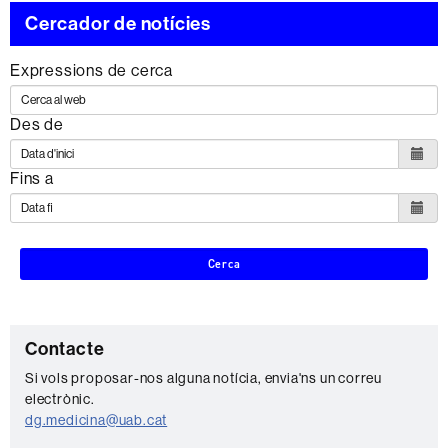
Cercador de notícies
Expressions de cerca
Des de
Fins a
Cerca
C
Contacte
o
Si vols proposar-nos alguna notícia, envia'ns un correu
electrònic.
n
dg.medicina@uab.cat
t