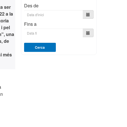
Des de
va ser
2 a la
oria
Fins a
i pel
n", una
s, de
Cerca
ni més
a
an