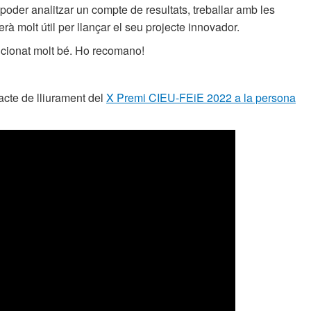
poder analitzar un compte de resultats, treballar amb les
serà molt útil per llançar el seu projecte innovador.
ncionat molt bé. Ho recomano!
'acte de lliurament del
X Premi CIEU-FEiE 2022 a la persona