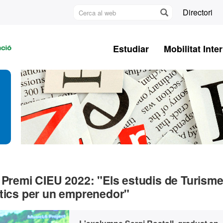
Cerca
Directori
al
U
web
A
Estudiar
Mobilitat Inte
B
 Premi CIEU 2022: "Els estudis de Turisme
ctics per un emprenedor"