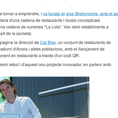
de tornar a emprendre, i
va fundar el
grup Bistronomia, amb el s
tava d'una cadena de restaurants i locals conceptuals
na cadena de xurreries "La Lola". Van obrir establiments a
art de la societat.
pagina la direcció de
Cal Blay
, un conjunt de restaurants de
adurní d'Anoia i altres poblacions, amb el llançament de
ament en restaurants a través d'un codi QR.
premi rebut i d'aquest nou projecte innovador, en parlem amb