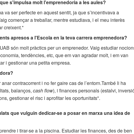
s que s'impulsa molt l'emprenedoria a les aules?
 va ser perfecte en aquest sentit, ja que s’incentivava a
aig començar a treballar, mentre estudiava, i el meu interès
r creixent."
ments apresos a l'Escola en la teva carrera emprenedora?
a UAB són molt pràctics per un emprenedor. Vaig estudiar nocion
 economia, tendències, etc, que em van agradar molt, i em van
ar i gestionar una petita empresa.
edora?
anar contracorrent i no fer gaire cas de l’entorn.També li ha
ltats, balanços,
cash flow
), i finances personals (estalvi, inversi
ns, gestionar el risc i aprofitar les oportunitats".
tulats que vulguin dedicar-se a posar en marxa una idea de
endre i tirar-se a la piscina. Estudiar les finances, des de ben