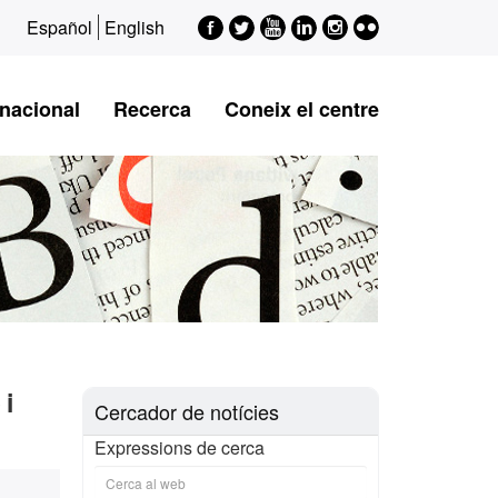
Facebook
Twitter
Youtube
LinkedIn
Instagram
Flickr
Español
English
rnacional
Recerca
Coneix el centre
 i
Cercador de notícies
Expressions de cerca