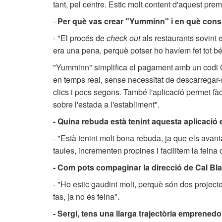
tant, pel centre. Estic molt content d'aquest prem
-
Per què vas crear "Yumminn" i en què cons
- "El procés de
check out
als restaurants sovint 
era una pena, perquè potser ho havíem fet tot bé
"Yumminn" simplifica el pagament amb un codi Q
en temps real, sense necessitat de descarregar-s
clics i pocs segons. També l'aplicació permet fà
sobre l'estada a l'establiment".
- Quina rebuda està tenint aquesta aplicació 
- "Està tenint molt bona rebuda, ja que els ava
taules, incrementen propines i facilitem la fein
- Com pots compaginar la direcció de Cal Bla
- "Ho estic gaudint molt, perquè són dos project
fas, ja no és feina".
- Sergi, tens una llarga trajectòria emprenedo