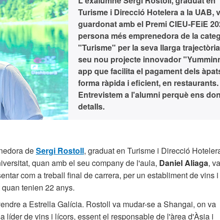
L'exalumne Sergi Rostoll, graduat en
Turisme i Direcció Hotelera a la UAB, 
guardonat amb el Premi CIEU-FEiE 202
persona més emprenedora de la categ
"Turisme" per la seva llarga trajectòria 
seu nou projecte innovador "Yummin
app que facilita el pagament dels àpat
forma ràpida i eficient, en restaurants.
Entrevistem a l'alumni perquè ens do
detalls.
renedora de
Sergi Rostoll
, graduat en Turisme i Direcció Hoteler
iversitat, quan amb el seu company de l'aula,
Daniel Aliaga
, v
ntar com a treball final de carrera, per un establiment de vins i
st quan tenien 22 anys.
ndre a Estrella Galícia. Rostoll va mudar-se a Shangai, on va
líder de vins i lícors, essent el responsable de l'àrea d'Àsia i