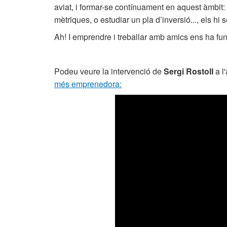
aviat, i formar-se contínuament en aquest àmbit: 
mètriques, o estudiar un pla d’inversió..., els hi 
Ah! I emprendre i treballar amb amics ens ha fu
Podeu veure la intervenció de
Sergi Rostoll
a l
més emprenedora: