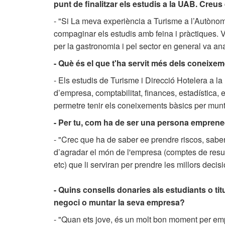
punt de finalitzar els estudis a la UAB. Creu
- "Si La meva experiència a Turisme a l’Autònoma
compaginar els estudis amb feina i pràctiques. V
per la gastronomia i pel sector en general va ana
- Què és el que t'ha servit més dels coneixe
- Els estudis de Turisme i Direcció Hotelera a l
d’empresa, comptabilitat, finances, estadística,
permetre tenir els coneixements bàsics per munt
- Per tu, com ha de ser una persona empren
- "Crec que ha de saber ee prendre riscos, saber 
d’agradar el món de l'empresa (comptes de resu
etc) que li serviran per prendre les millors decisio
- Quins consells donaries als estudiants o ti
negoci o muntar la seva empresa?
- "Quan ets jove, és un molt bon moment per empr