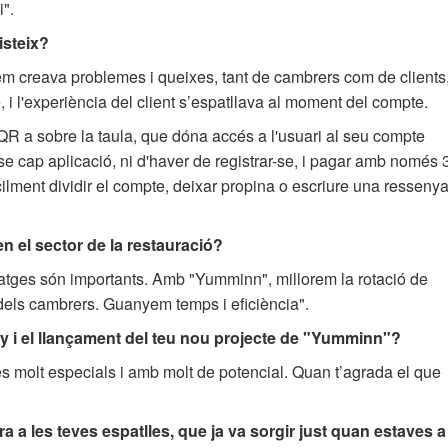
i".
isteix?
em creava problemes i queixes, tant de cambrers com de clients,
, i l'experiència del client s’espatllava al moment del compte.
R a sobre la taula, que dóna accés a l'usuari al seu compte
e cap aplicació, ni d'haver de registrar-se, i pagar amb només 
cilment dividir el compte, deixar propina o escriure una resseny
en el sector de la restauració?
ntatges són importants. Amb "Yumminn", millorem la rotació de
a dels cambrers. Guanyem temps i eficiència".
y i el llançament del teu nou projecte de "Yumminn"?
es molt especials i amb molt de potencial. Quan t’agrada el que
ra a les teves espatlles, que ja va sorgir just quan estaves a