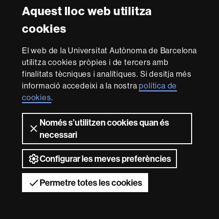
Aquest lloc web utilitza
Reconeixement internacional de l'excel·lència
cookies
HR
Excellence
El web de la Universitat Autònoma de Barcelona
in
utilitza cookies pròpies i de tercers amb
Research
Amb el finançament de
-
finalitats tècniques i analítiques. Si desitja més
Euraxess
informació accedeixi a la nostra
política de
cookies
.
Sobre
Només s’utilitzen cookies quan és
aquest
necessari
web
Avís legal
Protecció de dades
Sobre el
web
Accessibilitat web
Mapa del web UAB
Configurar les meves preferències
2026 Universitat Autònoma de Barcelona
Permetre totes les cookies