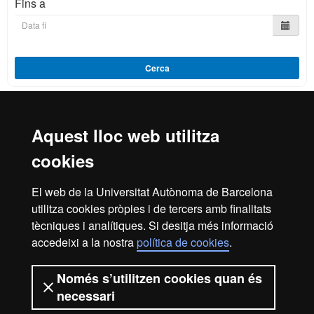
Fins a
Cerca
Aquest lloc web utilitza
Reconeixement internacional de l'excel·lència
cookies
HR
El web de la Universitat Autònoma de Barcelona
utilitza cookies pròpies i de tercers amb finalitats
Excell
tècniques i analítiques. Si desitja més informació
Inici
Avís legal
Política de privacitat
accedeixi a la nostra
política de cookies
.
Protecció de dades
Sobre el web
Només s’utilitzen cookies quan és
in
Som una universitat capdavantera que imparteix una
necessari
docència de qualitat, diversificada, multidisciplinària i
flexible, ajustada a les necessitats de la societat i adaptada