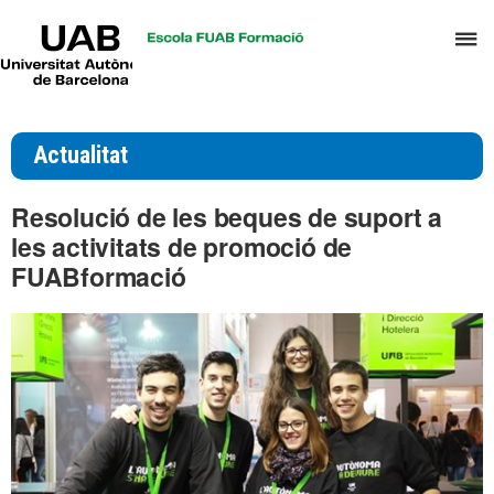
UAB
P
Universitat
Autònoma
p
de
d
Barcelona
el
Actualitat
m
d
Resolució de les beques de suport a
T
les activitats de promoció de
i
FUABformació
D
H