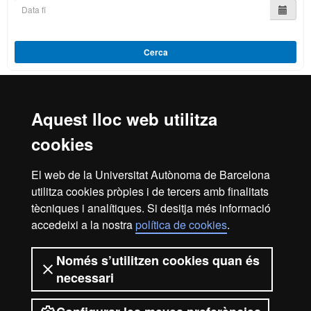
Cerca
Aquest lloc web utilitza
Reconeixement internacional de l'excel·lència
cookies
HR
El web de la Universitat Autònoma de Barcelona
utilitza cookies pròpies i de tercers amb finalitats
Excell
tècniques i analítiques. Si desitja més informació
Inici
Avís legal
Política de privacitat
accedeixi a la nostra
política de cookies
.
Protecció de dades
Sobre el web
Només s’utilitzen cookies quan és
in
Som una universitat capdavantera que imparteix una
necessari
docència de qualitat, diversificada, multidisciplinària i
flexible, ajustada a les necessitats de la societat i adaptada
als nous models de l'Europa del coneixement. La UAB és