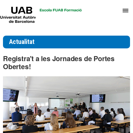
UAB
P
Universitat
Autònoma
p
de
d
Barcelona
el
Actualitat
m
d
Registra't a les Jornades de Portes
T
Obertes!
i
D
H