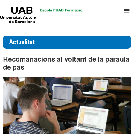
UAB
P
Universitat
Autònoma
p
de
d
Barcelona
el
Actualitat
m
d
Recomanacions al voltant de la paraula
T
de pas
i
D
H