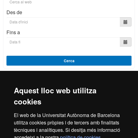
Des de
Fins a
Cerca
Aquest lloc web utilitza
Reconeixement internacional de l'excel·lència
cookies
HR
El web de la Universitat Autònoma de Barcelona
utilitza cookies pròpies i de tercers amb finalitats
Excell
tècniques i analítiques. Si desitja més informació
Inici
Avís legal
Política de privacitat
accedeixi a la nostra
política de cookies
.