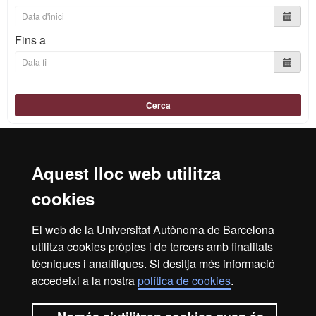
Fins a
Cerca
Aquest lloc web utilitza
Reconeixement internacional de l'excel·lència
cookies
HR
El web de la Universitat Autònoma de Barcelona
utilitza cookies pròpies i de tercers amb finalitats
Excell
tècniques i analítiques. Si desitja més informació
Inici
Avís Legal
Política de privacitat
accedeixi a la nostra
política de cookies
.
Protecció de dades
Sobre el web