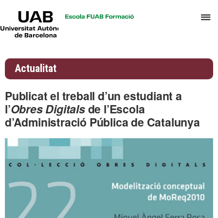
UAB
P
Universitat
Autònoma
p
de
d
Barcelona
el
Actualitat
m
d
Publicat el treball d’un estudiant a
A
l’
Obres Digitals
de l’Escola
i
d’Administració Pública de Catalunya
G
d
D