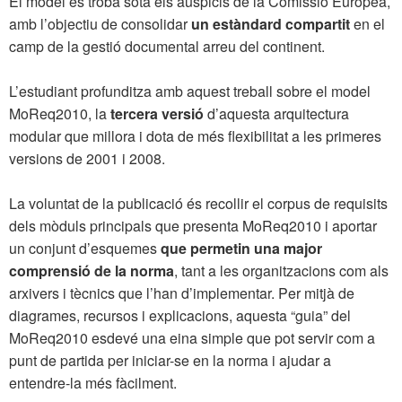
El model es troba sota els auspicis de la Comissió Europea,
amb l’objectiu de consolidar
un estàndard compartit
en el
camp de la gestió documental arreu del continent.
L’estudiant profunditza amb aquest treball sobre el model
MoReq2010, la
tercera versió
d’aquesta arquitectura
modular que millora i dota de més flexibilitat a les primeres
versions de 2001 i 2008.
La voluntat de la publicació és recollir el corpus de requisits
dels mòduls principals que presenta MoReq2010 i aportar
un conjunt d’esquemes
que permetin una major
comprensió de la norma
, tant a les organitzacions com als
arxivers i tècnics que l’han d’implementar. Per mitjà de
diagrames, recursos i explicacions, aquesta “guia” del
MoReq2010 esdevé una eina simple que pot servir com a
punt de partida per iniciar-se en la norma i ajudar a
entendre-la més fàcilment.