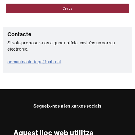
Cerca
C
Contacte
o
Si vols proposar-nos alguna notícia, envia'ns un correu
electrònic.
n
t
comunicacio.fcps@uab.cat
a
c
t
e
Segueix-nos a les xarxes socials
Twitter
YouTube
Instagram
Aquest lloc web utilitza