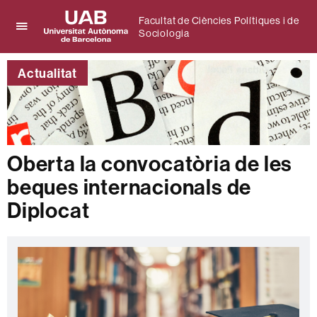
Facultat de Ciències Polítiques i de
Sociologia
Prem
UAB
per
Universitat
desplegar
Actualitat
Autònoma
el
de
menú
Barcelona
de
Facultat
de
Ciències
Oberta la convocatòria de les
Polítiques
beques internacionals de
i
de
Diplocat
Sociologia