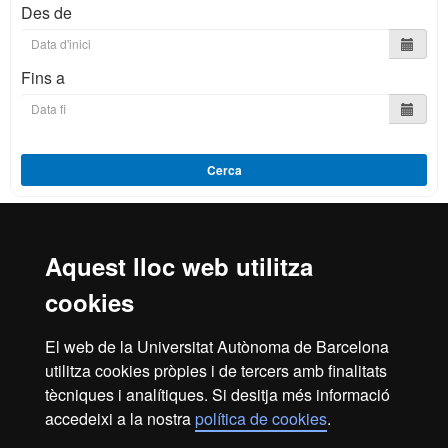
Des de
Fins a
Cerca
Aquest lloc web utilitza
Reconeixement internacional de l'excel·lència
cookies
HR
El web de la Universitat Autònoma de Barcelona
utilitza cookies pròpies i de tercers amb finalitats
Excell
tècniques i analítiques. Si desitja més informació
Inici
Avís legal
Política de privacitat
accedeixi a la nostra
política de cookies
.
Protecció de dades
Sobre el web