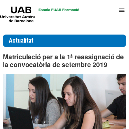
UAB
P
Universitat
Autònoma
p
de
d
Barcelona
el
Actualitat
m
d
Matriculació per a la 1ª reassignació de
T
la convocatòria de setembre 2019
i
D
H