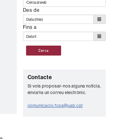
Des de
.
Fins a
Cerca
C
Contacte
o
Si vols proposar-nos alguna notícia,
envia'ns un correu electrònic.
n
t
comunicacio.fcps@uab.cat
a
c
t
 a