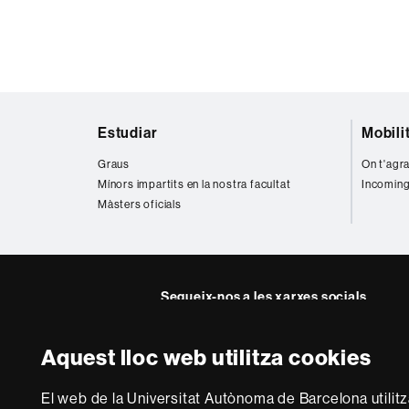
Mapa
Estudiar
Mobili
web
Graus
On t'agra
Mínors impartits en la nostra facultat
Incoming
Màsters oficials
Segueix-nos a les xarxes socials
Twitter
YouTube
Instag
Aquest lloc web utilitza cookies
Sobre
El web de la Universitat Autònoma de Barcelona utilit