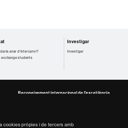
tat
Investigar
daria anar d'intercanvi?
Investigar
 exchange students
Reconeixement internacional de l'excel·lència
HR
ram
Excellence
in
Research
za cookies pròpies i de tercers amb
-