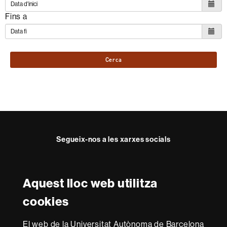
Fins a
Cerca
Segueix-nos a les xarxes socials
Instagram
Twitter
Aquest lloc web utilitza
Reconeixement internacional de l'excel·lència
cookies
HR
Excellence
El web de la Universitat Autònoma de Barcelona
in