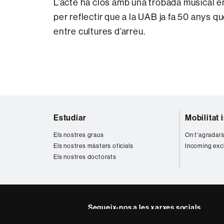
L’acte ha clos amb una trobada musical ent
per reflectir que a la UAB ja fa 50 anys qu
entre cultures d’arreu.
Mapa
Estudiar
Mobilitat 
web
Els nostres graus
On t'agradari
Els nostres màsters oficials
Incoming exc
Els nostres doctorats
Segueix-nos a les xarxes socials