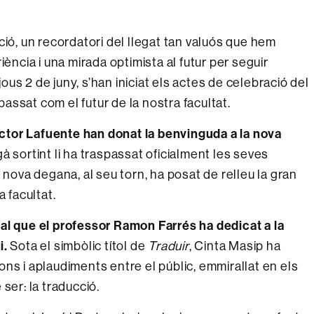
ció, un recordatori del llegat tan valuós que hem
iència i una mirada optimista al futur per seguir
jous 2 de juny, s’han iniciat els actes de celebració del
 passat com el futur de la nostra facultat.
ector Lafuente han donat la benvinguda a la nova
à sortint li ha traspassat oficialment les seves
 nova degana, al seu torn, ha posat de relleu la gran
a facultat.
al que el professor Ramon Farrés ha dedicat a la
i.
Sota el simbòlic títol de
Traduir
, Cinta Masip ha
ns i aplaudiments entre el públic, emmirallat en els
ser: la traducció.