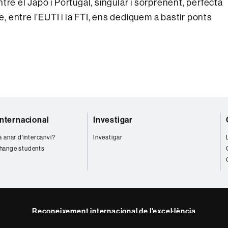
re el Japó i Portugal, singular i sorprenent, perfecta
e, entre l’EUTI i la FTI, ens dediquem a bastir ponts
internacional
Investigar
a anar d'intercanvi?
Investigar
hange students
Reconeixement internacional de l'excel·lència