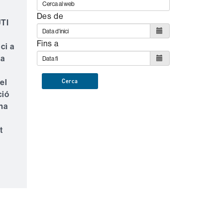
Des de
UTI
Fins a
ci a
la
el
Cerca
ció
ha
t