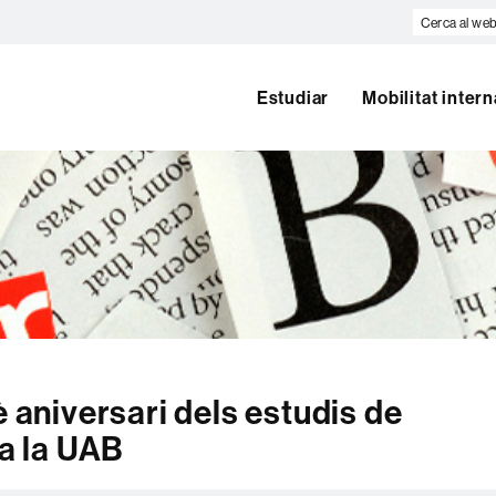
Cerca
al
web
Estudiar
Mobilitat inter
è aniversari dels estudis de
 a la UAB