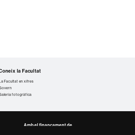
Coneix la Facultat
La Facultat en xifres
Govern
Galeria fotogràfica
Amb el finançament de