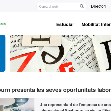
Cerca
Directori
al
U
web
A
Estudiar
Mobilitat Inte
B
rn presenta les seves oportunitats labor
Una representant de l'empresa de cre
internacional Seabourn va visitar l'Es