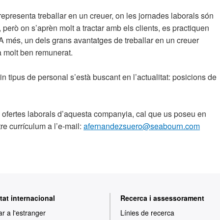
epresenta treballar en un creuer, on les jornades laborals són
, però on s’aprèn molt a tractar amb els clients, es practiquen
. A més, un dels grans avantatges de treballar en un creuer
tà molt ben remunerat.
n tipus de personal s’està buscant en l’actualitat: posicions de
s ofertes laborals d’aquesta companyia, cal que us poseu en
re currículum a l’e-mail:
afernandezsuero@seabourn.com
tat internacional
Recerca i assessorament
ar a l'estranger
Línies de recerca