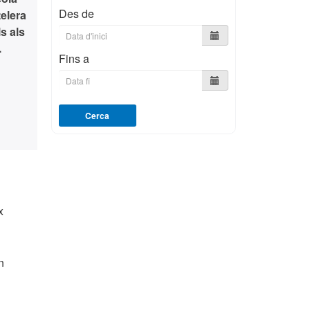
Des de
telera
s als
.
Fins a
Cerca
x
n