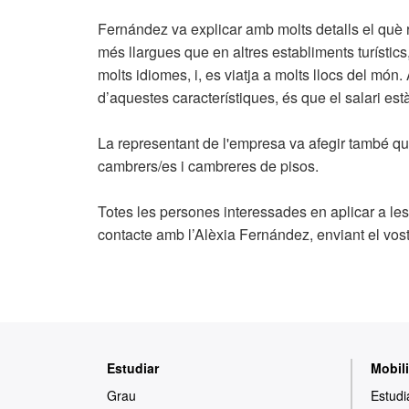
Fernández va explicar amb molts detalls el què r
més llargues que en altres establiments turístics
molts idiomes, i, es viatja a molts llocs del món
d’aquestes característiques, és que el salari es
La representant de l'empresa va afegir també qui
cambrers/es i cambreres de pisos.
Totes les persones interessades en aplicar a le
contacte amb l’Alèxia Fernández, enviant el vost
Mapa
Estudiar
Mobili
web
Grau
Estudi