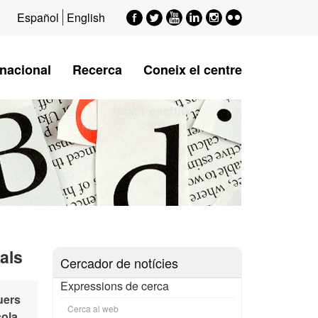
Facebook
Twitter
Youtube
LinkedIn
Instagram
Flickr
Español
English
rnacional
Recerca
Coneix el centre
als
Cercador de notícies
Expressions de cerca
uers
cola