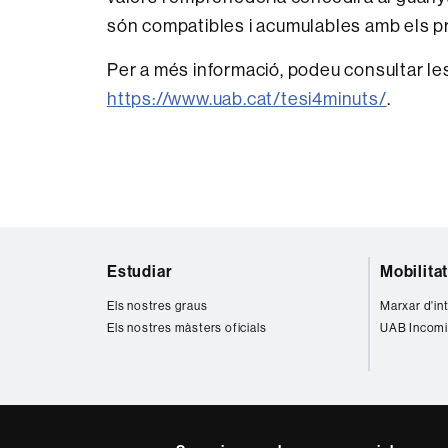
són compatibles i acumulables amb els pre
Per a més informació, podeu consultar les
https://www.uab.cat/tesi4minuts/
.
Mapa
Estudiar
Mobilita
web
Els nostres graus
Marxar d'in
Els nostres màsters oficials
UAB Incomi