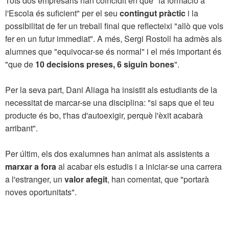
Tots dos empresaris han coincidit en que "la formació a
l'Escola és suficient" per el seu
contingut pràctic
i la
possibilitat de fer un treball final que reflecteixi "allò que vols
fer en un futur immediat". A més, Sergi Rostoll ha admès als
alumnes que "equivocar-se és normal" i el més important és
"que de
10 decisions preses, 6 siguin bones
".
Per la seva part, Dani Aliaga ha insistit als estudiants de la
necessitat de marcar-se una disciplina: "si saps que el teu
producte és bo, t'has d'autoexigir, perquè l'èxit acabarà
arribant".
Per últim, els dos exalumnes han animat als assistents a
marxar a fora
al acabar els estudis i a iniciar-se una carrera
a l'estranger, un
valor afegit
, han comentat, que "portarà
noves oportunitats".