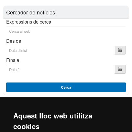
Cercador de notícies
Expressions de cerca
Des de
Fins a
Cerca
Aquest lloc web utilitza
Reconeixement internacional de l'excel·lència
cookies