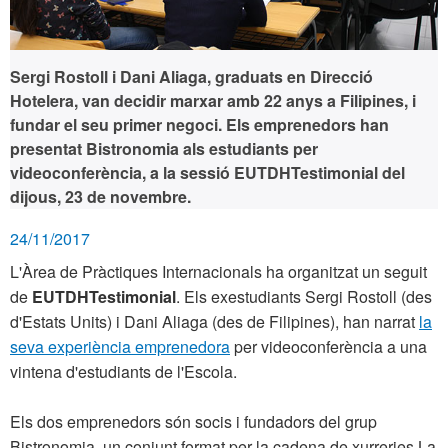
Sergi Rostoll i Dani Aliaga, graduats en Direcció
Hotelera, van decidir marxar amb 22 anys a Filipines, i
fundar el seu primer negoci. Els emprenedors han
presentat Bistronomia als estudiants per
videoconferència, a la sessió EUTDHTestimonial del
dijous, 23 de novembre.
24/11/2017
L'Àrea de Pràctiques Internacionals ha organitzat un seguit
de
EUTDHTestimonial
. Els exestudiants Sergi Rostoll (des
d'Estats Units) i Dani Aliaga (des de Filipines), han narrat
la
seva experiència emprenedora
per videoconferència a una
vintena d'estudiants de l'Escola.
Els dos emprenedors són socis i fundadors del grup
Bistronomia, un conjunt format per la cadena de xurreries La