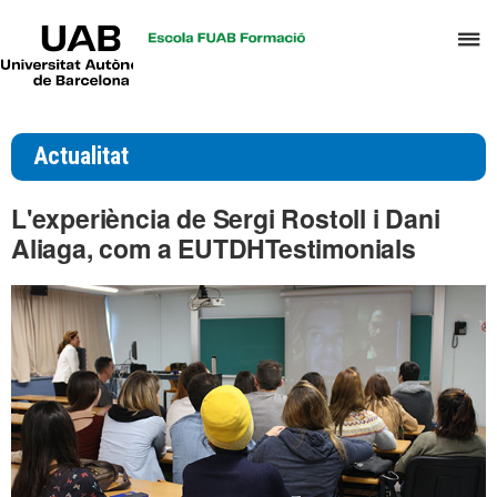
UAB
P
Universitat
Autònoma
p
de
d
Barcelona
el
Actualitat
m
d
L'experiència de Sergi Rostoll i Dani
T
Aliaga, com a EUTDHTestimonials
i
D
H