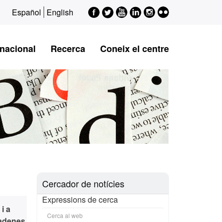
Facebook
Twitter
Youtube
LinkedIn
Instagram
Flickr
Español
English
rnacional
Recerca
Coneix el centre
Cercador de notícies
Expressions de cerca
i a
cadenes