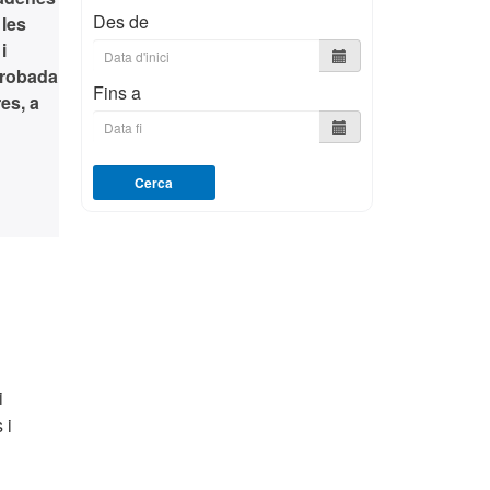
Des de
 les
i
trobada
Fins a
res, a
Cerca
i
 i
e