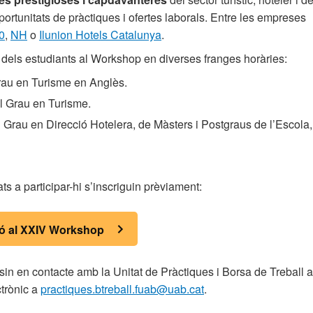
portunitats de pràctiques i ofertes laborals. Entre les empreses
0
,
NH
o
Ilunion Hotels Catalunya
.
dels estudiants al Workshop en diverses franges horàries:
rau en Turisme en Anglès.
el Grau en Turisme.
Grau en Direcció Hotelera, de Màsters i Postgraus de l’Escola, 
ts a participar-hi s’inscriguin prèviament:
ió al XXIV Workshop
sin en contacte amb la Unitat de Pràctiques i Borsa de Treball a
ctrònic a
practiques.btreball.fuab@uab.cat
.