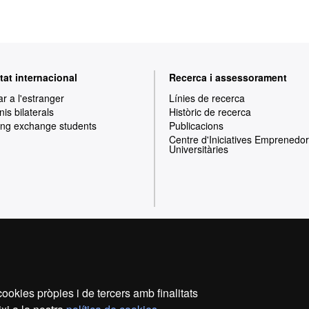
tat internacional
Recerca i assessorament
ar a l'estranger
Línies de recerca
is bilaterals
Històric de recerca
ng exchange students
Publicacions
Centre d'Iniciatives Emprenedo
Universitàries
Inici
Avís legal
Política de privacitat
P
ookies pròpies i de tercers amb finalitats
Som una universitat capdavantera que imparteix una docènc