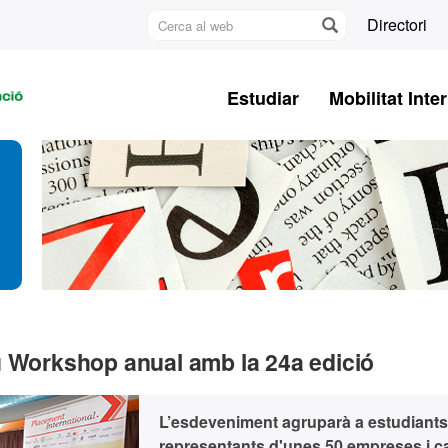
Cerca
Directori
al
U
web
A
Estudiar
Mobilitat Inte
B
u Workshop anual amb la 24a edició
L’esdeveniment agruparà a estudiants 
representants d'unes 50 empreses i 