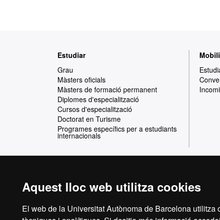
Mapa
Estudiar
Mobili
web
Grau
Estudi
Màsters oficials
Conven
Màsters de formació permanent
Incomi
Diplomes d'especialització
Cursos d'especialització
Doctorat en Turisme
Programes específics per a estudiants
internacionals
Aquest lloc web utilitza cookies
Reconeixement internacional de l'excel·lència
El web de la Universitat Autònoma de Barcelona utilitza c