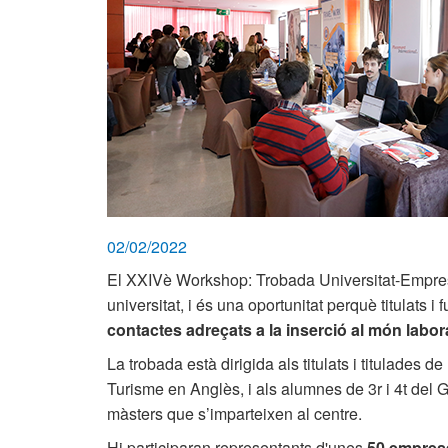
02/02/2022
El XXIVè Workshop: Trobada Universitat-Empresa p
universitat, i és una oportunitat perquè titulats i
contactes adreçats a la inserció al món labor
La trobada està dirigida als titulats i titulades de
Turisme en Anglès, i als alumnes de 3r i 4t del G
màsters que s’imparteixen al centre.
Hi participaran representants d'unes
50 emprese