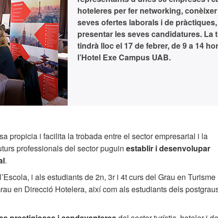
hoteleres per fer networking, conèixer
seves ofertes laborals i de pràctiques, 
presentar les seves candidatures. La 
tindrà lloc el 17 de febrer, de 9 a 14 ho
l’Hotel Exe Campus UAB.
ropicia i facilita la trobada entre el sector empresarial i la
 futurs professionals del sector puguin
establir i desenvolupar
al
.
 l’Escola, i als estudiants de 2n, 3r i 4t curs del Grau en Turisme 
rau en Direcció Hotelera, així com als estudiants dels postgraus
s prestigioses i capdavanteres
del sector turístic, hoteler i d