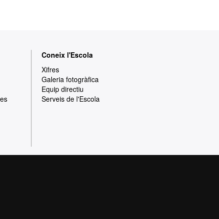
Coneix l'Escola
Xifres
Galeria fotogràfica
Equip directiu
res
Serveis de l'Escola
rotecció de dades
Sobre el web
ia de qualitat, diversificada, multidisciplinària