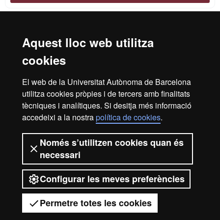
Aquest lloc web utilitza
Reconeixement internacional de l'excel·lència
cookies
HR
El web de la Universitat Autònoma de Barcelona
utilitza cookies pròpies i de tercers amb finalitats
Excell
tècniques i analítiques. Si desitja més informació
Inici
Avís Legal
Política de privacitat
accedeixi a la nostra
política de cookies
.
Protecció de dades
Sobre el web
Només s’utilitzen cookies quan és
in
Som una universitat capdavantera que imparteix una
necessari
docència de qualitat, diversificada, multidisciplinària i
flexible, ajustada a les necessitats de la societat i adaptada
als nous models de l'Europa del coneixement. La UAB és
Configurar les meves preferències
Resea
reconeguda internacionalment per la qualitat i el caràcter
innovador de la seva recerca.
Permetre totes les cookies
2026 Universitat Autònoma de Barcelona