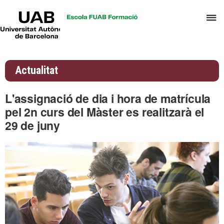
UAB
P
Universitat
Autònoma
p
de
d
Barcelona
el
Actualitat
m
d
L'assignació de dia i hora de matrícula
A
pel 2n curs del Màster es realitzarà el
i
29 de juny
G
d
D