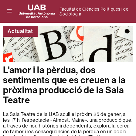
Facultat de Ciències Polítiques i de
Sociologia
Prem
UAB
per
Universitat
desplegar
Actualitat
Autònoma
el
de
menú
Barcelona
de
Facultat
de
Ciències
L'amor i la pèrdua, dos
Polítiques
i
sentiments que es creuen a la
de
Sociologia
pròxima producció de la Sala
Teatre
La Sala Teatre de la UAB acull el pròxim 25 de gener, a
les 17 h, l’espectacle «Almost, Maine», una producció que,
a través de nou històries independents, explora la cerca
de l’amor i les conseqüències de la pèrdua en un poble