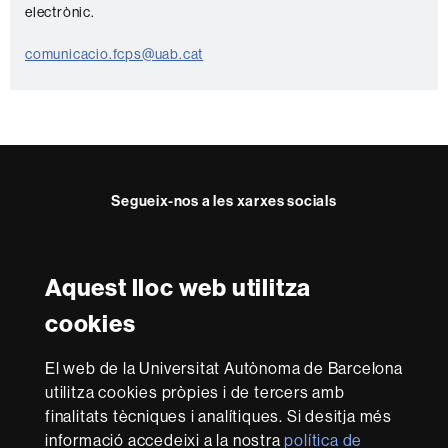
electrònic.
n
t
comunicacio.fcps@uab.cat
a
c
t
e
Segueix-nos a les xarxes socials
Twitter
YouTube
Instagram
Aquest lloc web utilitza
Reconeixement internacional de l'excel·lència
cookies
HR
Excellence
El web de la Universitat Autònoma de Barcelona
in
utilitza cookies pròpies i de tercers amb
Research
-
Amb el finançament de
finalitats tècniques i analítiques. Si desitja més
Euraxess
informació accedeixi a la nostra
política de