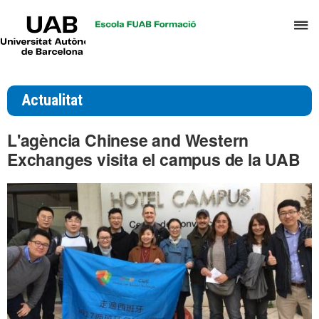
UAB
P
Universitat
Autònoma
p
de
d
Barcelona
el
Actualitat
m
d
L'agència Chinese and Western
T
Exchanges visita el campus de la UAB
i
D
H