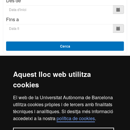
Des de
Fins a
Cerca
Aquest lloc web utilitza
Reconeixement internacional de l'excel·lència
cookies
HR
El web de la Universitat Autònoma de Barcelona
utilitza cookies pròpies i de tercers amb finalitats
Excell
tècniques i analítiques. Si desitja més informació
Inici
Avís legal
Política de privacitat
accedeixi a la nostra
política de cookies
.
Protecció de dades
Sobre el web