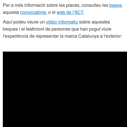
Per a més informació sobre les places, consulteu les
bases
,
aquesta
convocatòria
, o el
web de l'ACT
.
Aquí podeu veure un
vídeo informatiu
sobre aquestes
beques i el testimoni de persones que han pogut viure
l'experiència de representar la marca Catalunya a l'exterior: