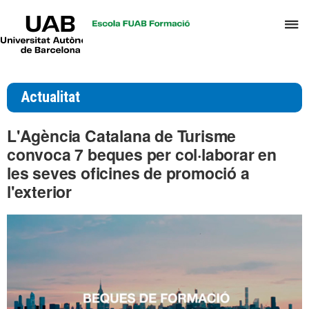
UAB
P
Universitat
Autònoma
p
de
d
Barcelona
el
Actualitat
m
d
L'Agència Catalana de Turisme
T
convoca 7 beques per col·laborar en
i
les seves oficines de promoció a
D
l'exterior
H