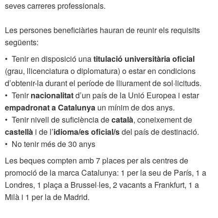
seves carreres professionals.
Les persones beneficiàries hauran de reunir els requisits
següents:
• Tenir en disposició una
titulació universitària oficial
(grau, llicenciatura o diplomatura) o estar en condicions
d’obtenir-la durant el període de lliurament de sol·licituds.
• Tenir
nacionalitat
d’un país de la Unió Europea i estar
empadronat a Catalunya
un mínim de dos anys.
• Tenir nivell de suficiència de
català
, coneixement de
castellà
i de l’
idioma/es oficial/s
del país de destinació.
• No tenir més de 30 anys
Les beques compten amb 7 places per als centres de
promoció de la marca Catalunya: 1 per la seu de París, 1 a
Londres, 1 plaça a Brussel·les, 2 vacants a Frankfurt, 1 a
Milà i 1 per la de Madrid.