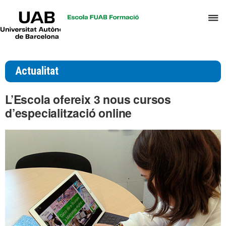
UAB
P
Universitat
Autònoma
p
de
d
Barcelona
el
Actualitat
m
d
L’Escola ofereix 3 nous cursos
T
d’especialització online
i
D
H