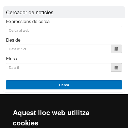
Cercador de notícies
Expressions de cerca
Des de
Fins a
Cerca
Aquest lloc web utilitza
Reconeixement internacional de l'excel·lència
cookies