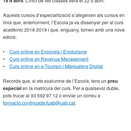
19 d’abril
. L’inici de les classes serà el 22 d’abril.
Aquests cursos d’especialització s’afegeixen als cursos en
línia que, anteriorment, l’Escola ja va dissenyar per al curs
acadèmic 2018-2019 i que, enguany, tornen amb una nova
edició:
•
Curs online en Enologia i Enoturisme
•
Curs online en Revenue Management
•
Curs online en e-Tourism i Màrqueting Digital
Recorda que, si ets exalumne de l’Escola, tens un
preu
especial
en la matrícula del curs. Per a qualsevol dubte,
pots trucar al 93 592 97 12 o enviar un correu a
formacio.continuada.fuab@uab.cat
.