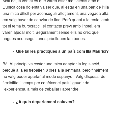
Molt bé, la veritat és que vàren estar molt atents amb mi.
L'única cosa dolenta va ser que, al estar en una part de l'illa
una mica difícil per aconseguir allotjament, una vegada allà
em vaig haver de canviar de lloc. Però quant a la resta, amb
tot el tema burocràtic i el contacte previ amb l'hotel, em
vàren ajudar molt. Segurament sense ells no crec que
hagués aconseguit unes pràctiques tan bones.
Què tal les pràctiques a un país com Illa Maurici?
•
Bé! Al principi va costar una mica adaptar la legislació,
perquè allà es treballen 6 dies a la setmana, però finalment
ho vaig poder apartar al mode espanyol. Vaig disposar de
flexibilitat i temps per conèixer el país i gaudir de
l'experiència, a més de treballar i aprendre.
¿A quin departament estaves?
•