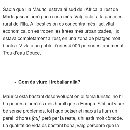
Sabia que Illa Maurici estava al sud de l'Àfrica, a l'est de
Madagascar, però poca cosa més. Vaig estar a la part més
rural de l'illa. A l'oest és on es concentra més l'activitat
econòmica, on es troben les àrees més urbanitzades, i jo
estava completament a l'est, en una zona de platges molt
bonica. Vivia a un poble d'unes 4.000 persones, anomenat
Trou d’eau Douce.
Com és viure i treballar allà?
•
Maurici està bastant desenvolupat en el tema turístic, no hi
ha pobresa, però és més humil que a Europa. S'hi pot viure
bé sense problemes, tot i que potser et marxa la llum un
parell d'hores
[riu]
, però per la resta, s'hi està molt còmode.
La qualitat de vida és bastant bona, vaig percebre que la