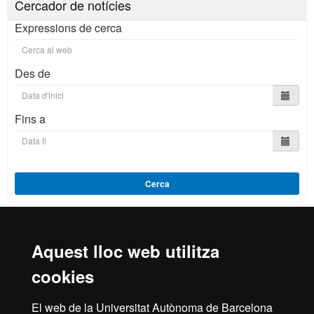
Cercador de notícies
Expressions de cerca
Des de
Fins a
Cerca
Aquest lloc web utilitza
Reconeixement internacional de l'excel·lència
cookies
HR
El web de la Universitat Autònoma de Barcelona