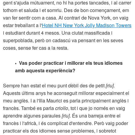
gent s'ajuda mútuament, no hi ha portes tancades, i al carrer
tothom et saluda i et somriu. Des de bon començament, em
van fer sentir com a casa. Al contrari de Nova York, on vaig
estar treballant a l'
Hotel NH New York Jolly Madison Towers
i estudiant durant 4 mesos. Una ciutat massificada i
superpoblada, però on cadascú va pensant en les seves
coses, sense fer cas a la resta.
Vas poder practicar i millorar els teus idiomes
•
amb aquesta experiència?
Sempre han estat el meu punt dèbil des de petit
[riu]
.
Aquests últims anys he aconseguit millorar especialment el
meu anglès. I a l'Illa Maurici es parla principalment anglès i
francès. També es parla
criollo
, tot i que jo només en vaig
aprendre algunes paraules
[riu]
. És una barreja entre el
francès i l'africà, i és complicat d'entendre. Però vaig poder
practicar els dos idiomes sense problemes, i sobretot