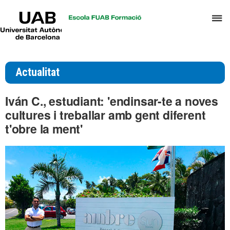
UAB
P
Universitat
Autònoma
p
de
d
Barcelona
el
Actualitat
m
d
Iván C., estudiant: 'endinsar-te a noves
T
cultures i treballar amb gent diferent
i
t'obre la ment'
D
H