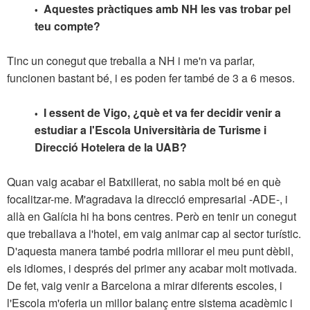
Aquestes pràctiques amb NH les vas trobar pel
•
teu compte?
Tinc un conegut que treballa a NH i me'n va parlar,
funcionen bastant bé, i es poden fer també de 3 a 6 mesos.
I essent de Vigo, ¿què et va fer decidir venir a
•
estudiar a l'Escola Universitària de Turisme i
Direcció Hotelera de la UAB?
Quan vaig acabar el Batxillerat, no sabia molt bé en què
focalitzar-me. M'agradava la direcció empresarial -ADE-, i
allà en Galícia hi ha bons centres. Però en tenir un conegut
que treballava a l'hotel, em vaig animar cap al sector turístic.
D'aquesta manera també podria millorar el meu punt dèbil,
els idiomes, i després del primer any acabar molt motivada.
De fet, vaig venir a Barcelona a mirar diferents escoles, i
l'Escola m'oferia un millor balanç entre sistema acadèmic i