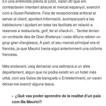
En una entrevista prèvia al juliol, varen dir que em
contractaven intentant atraure el mercat espanyol, exercint
com a Guest Relations. Feia de recepcionista enfocat al
servei al client, aportant informació, acompanyant a les
habitacions i ajudant en totes les facilitats en relació a
reserves a restaurants, golf, fer el
check-in
... També tenien
un contracte des de Gran Bretanya i cada dilluns rebien un
grup gran d'anglesos. A part, el seu mercat principal era el
francès, ja que Maurici havia sigut anteriorment una colònia
francesa.
Més endavant, vaig demanar una setmana a un altre
departament, algun que no podia existir en un hotel més
urbà, com ara Sales de banquets o Entreteniment, on varen
deixar-me exercir alguna tasca.
¿Què vas poder aprendre de la realitat d'un país
•
com Illa Maurici?