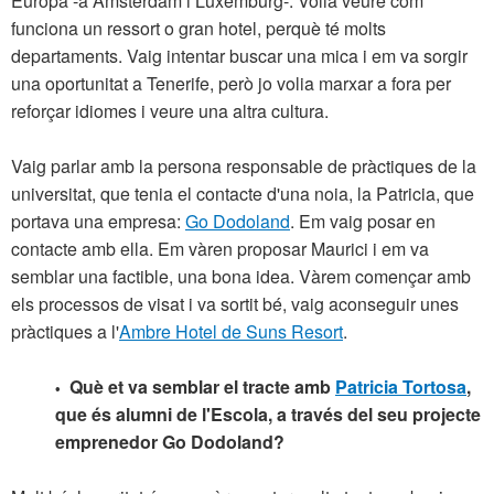
Europa -a Àmsterdam i Luxemburg-. Volia veure com
funciona un ressort o gran hotel, perquè té molts
departaments. Vaig intentar buscar una mica i em va sorgir
una oportunitat a Tenerife, però jo volia marxar a fora per
reforçar idiomes i veure una altra cultura.
Vaig parlar amb la persona responsable de pràctiques de la
universitat, que tenia el contacte d'una noia, la Patricia, que
portava una empresa:
Go Dodoland
. Em vaig posar en
contacte amb ella. Em vàren proposar Maurici i em va
semblar una factible, una bona idea. Vàrem començar amb
els processos de visat i va sortit bé, vaig aconseguir unes
pràctiques a l'
Ambre Hotel de Suns Resort
.
Què et va semblar el tracte amb
Patricia Tortosa
,
•
que és alumni de l'Escola, a través del seu projecte
emprenedor Go Dodoland?