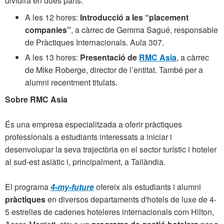
dividirà en dues parts:
A les 12 hores:
Introducció a les “placement
companies”
, a càrrec de Gemma Sagué, responsable
de Pràctiques Internacionals. Aula 307.
A les 13 hores:
Presentació de
RMC Asia
, a càrrec
de Mike Roberge, director de l’entitat. També per a
alumni recentment titulats.
Sobre RMC Asia
És una empresa especialitzada a oferir pràctiques
professionals a estudiants interessats a iniciar i
desenvolupar la seva trajectòria en el sector turístic i hoteler
al sud-est asiàtic i, principalment, a Tailàndia.
El programa
4-my-future
ofereix als estudiants i alumni
pràctiques
en diversos departaments d'hotels de luxe de 4-
5 estrelles de cadenes hoteleres internacionals com Hilton,