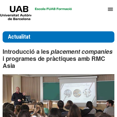
UAB
P
Universitat
Autònoma
p
de
d
Barcelona
el
Actualitat
m
d
Introducció a les
placement companies
T
i programes de pràctiques amb RMC
i
Asia
D
H