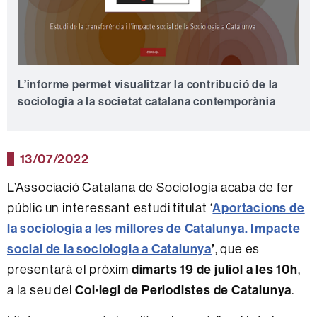
L’informe permet visualitzar la contribució de la
sociologia a la societat catalana contemporània
13/07/2022
L’Associació Catalana de Sociologia acaba de fer
públic un interessant estudi titulat ‘
Aportacions de
la sociologia a les millores de Catalunya. Impacte
social de la sociologia a Catalunya
’
, que es
presentarà el pròxim
dimarts 19 de juliol a les 10h
,
a la seu del
Col·legi de Periodistes de Catalunya
.