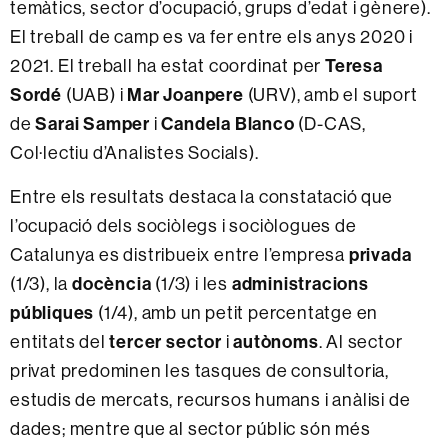
temàtics, sector d’ocupació, grups d’edat i gènere).
El treball de camp es va fer entre els anys 2020 i
2021. El treball ha estat coordinat per
Teresa
Sordé
(UAB) i
Mar Joanpere
(URV), amb el suport
de
Sarai Samper
i
Candela Blanco
(D-CAS,
Col·lectiu d’Analistes Socials).
Entre els resultats destaca la constatació que
l’ocupació dels sociòlegs i sociòlogues de
Catalunya es distribueix entre l’empresa
privada
(1/3), la
docència
(1/3) i les
administracions
públiques
(1/4), amb un petit percentatge en
entitats del
tercer sector
i
autònoms
. Al sector
privat predominen les tasques de consultoria,
estudis de mercats, recursos humans i anàlisi de
dades; mentre que al sector públic són més