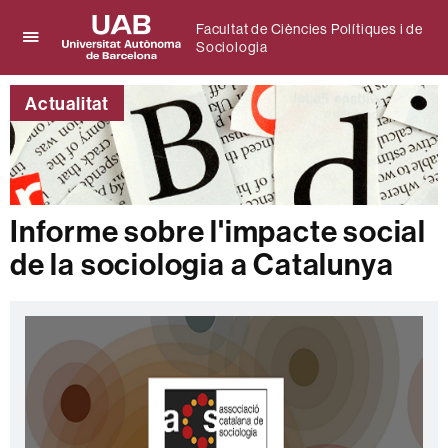
Facultat de Ciències Polítiques i de
Sociologia
Prem
UAB
per
Universitat
desplegar
Actualitat
Autònoma
el
de
menú
Barcelona
de
Facultat
de
Ciències
Informe sobre l'impacte social
Polítiques
de la sociologia a Catalunya
i
de
Sociologia