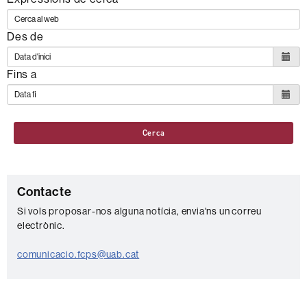
Des de
Fins a
Cerca
C
Contacte
o
Si vols proposar-nos alguna notícia, envia'ns un correu
electrònic.
n
t
comunicacio.fcps@uab.cat
a
c