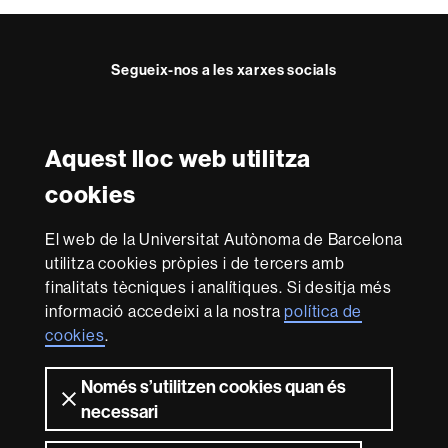
t
e
Segueix-nos a les xarxes socials
Twitter
YouTube
Instagram
Aquest lloc web utilitza
Reconeixement internacional de l'excel·lència
cookies
HR
Excellence
El web de la Universitat Autònoma de Barcelona
in
utilitza cookies pròpies i de tercers amb
Research
Amb el finançament de
-
finalitats tècniques i analítiques. Si desitja més
Euraxess
informació accedeixi a la nostra
política de
cookies
.
Sobre
Només s’utilitzen cookies quan és
aquest
necessari
web
Avís legal
Protecció de dades
Sobre el