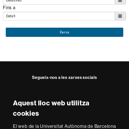
Fins a
Cerca
Segueix-nos a les xarxes socials
Twitter
Facebook
Instagram
Youtube
Aquest lloc web utilitza
Reconeixement internacional de l'excel·lència
cookies
HR
Excellence
El web de la Universitat Autònoma de Barcelona
in