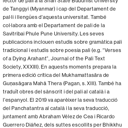
lector de pali a la Shan State Buddhist University
de Tanggyi (Myanmar) i cap del Departament de
pal·li i llengües d'aquesta universitat. També
col·labora amb el Departament de pali de la
Savitribai Phule Pune University. Les seves
publicacions inclouen estudis sobre gramàtica pali
tradicional i estudis sobre poesia pali (e.g. “Verses
of a Dying Arahant”, Journal of the Pali Text
Society, XXXIII). En aquests moments prepara la
primera edició crítica del Mukhamattasāra de
Guṇasāgara Mahā Thera (Pagan, s. XIII). També ha
traduït obres del sànscrit i del pali al català i a
l'espanyol. El 2019 va aparèixer la seva traducció
del Panchatantra al català i la seva traducció,
juntament amb Abraham Vélez de Cea i Ricardo
Guerrero Diáñez, dels suttes escollits per Bhikkhu