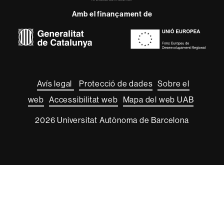
Research
Amb el finançament de
-
Euraxess
Sobre
aquest
web
Avís legal
Protecció de dades
Sobre el
web
Accessibilitat web
Mapa del web UAB
2026 Universitat Autònoma de Barcelona