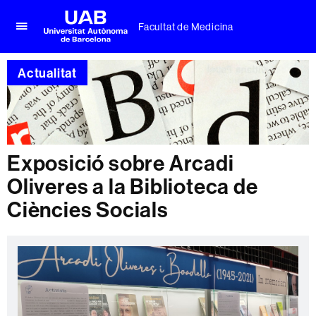
Facultat de Medicina
Prem
UAB
per
Universitat
desplegar
Actualitat
Autònoma
el
de
menú
Barcelona
de
Facultat
de
Medicina
Exposició sobre Arcadi
Oliveres a la Biblioteca de
Ciències Socials