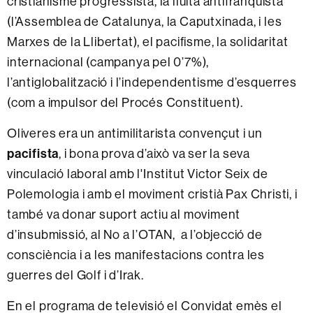
cristianisme progressista, la lluita antifranquista
(l’Assemblea de Catalunya, la Caputxinada, i les
Marxes de la Llibertat), el pacifisme, la solidaritat
internacional (campanya pel 0’7%),
l’antiglobalització i l’independentisme d’esquerres
(com a impulsor del Procés Constituent).
Oliveres era un antimilitarista convençut i un
pacifista
, i bona prova d’això va ser la seva
vinculació laboral amb l'Institut Victor Seix de
Polemologia i amb el moviment cristià Pax Christi, i
també va donar suport actiu al moviment
d’insubmissió, al No a l’OTAN, a l’objecció de
consciència i a les manifestacions contra les
guerres del Golf i d’Irak.
En el programa de televisió el Convidat emès el