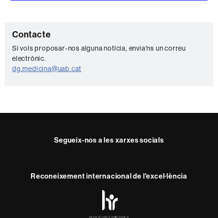
C
Contacte
o
Si vols proposar-nos alguna notícia, envia'ns un correu
electrònic.
n
dg.medicina@uab.cat
t
a
c
t
e
Segueix-nos a les xarxes socials
Reconeixement internacional de l'excel·lència
HR
Excellence
in