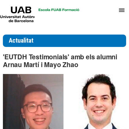
UAB
P
Universitat
Autònoma
p
de
d
Barcelona
el
Actualitat
m
d
'EUTDH Testimonials' amb els alumni
T
Arnau Martí i Mayo Zhao
i
D
H