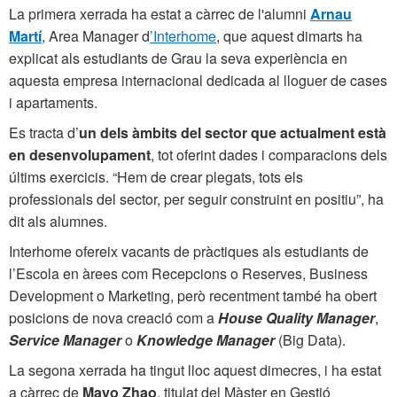
La primera xerrada ha estat a càrrec de l'alumni
Arnau
Martí
, Area Manager d
’Interhome
, que aquest dimarts
ha
explicat als estudiants de Grau la seva experiència en
aquesta empresa internacional dedicada al lloguer de cases
i apartaments.
Es tracta d’
un dels àmbits del sector que actualment està
en desenvolupament
, tot oferint dades i comparacions dels
últims exercicis. “Hem de crear plegats, tots els
professionals del sector, per seguir construint en positiu”, ha
dit als alumnes.
Interhome ofereix vacants de pràctiques als estudiants de
l’Escola en àrees com Recepcions o Reserves, Business
Development o Marketing, però recentment també ha obert
posicions de nova creació com a
House Quality Manager
,
Service Manager
o
Knowledge Manager
(Big Data).
La segona xerrada ha tingut lloc aquest dimecres, i ha estat
a càrrec de
Mayo Zhao
, titulat del Màster en Gestió