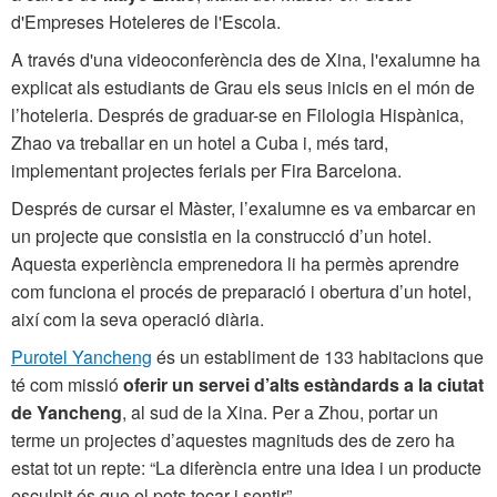
d'Empreses Hoteleres de l'Escola.
A través d'una videoconferència des de Xina, l'exalumne ha
explicat als estudiants de Grau els seus inicis en el món de
l’hoteleria. Després de graduar-se en Filologia Hispànica,
Zhao va treballar en un hotel a Cuba i, més tard,
implementant projectes ferials per Fira Barcelona.
Després de cursar el Màster, l’exalumne es va embarcar en
un projecte que consistia en la construcció d’un hotel.
Aquesta experiència emprenedora li ha permès aprendre
com funciona el procés de preparació i obertura d’un hotel,
així com la seva operació diària.
Purotel Yancheng
és un establiment de 133 habitacions que
té com missió
oferir un servei d’alts estàndards a la ciutat
de Yancheng
, al sud de la Xina. Per a Zhou, portar un
terme un projectes d’aquestes magnituds des de zero ha
estat tot un repte: “La diferència entre una idea i un producte
esculpit és que el pots tocar i sentir”.