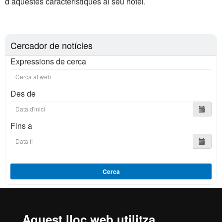
d’aquestes característiques al seu hotel.
Cercador de notícies
Expressions de cerca
Des de
Fins a
Cerca
Aquest lloc web utilitza