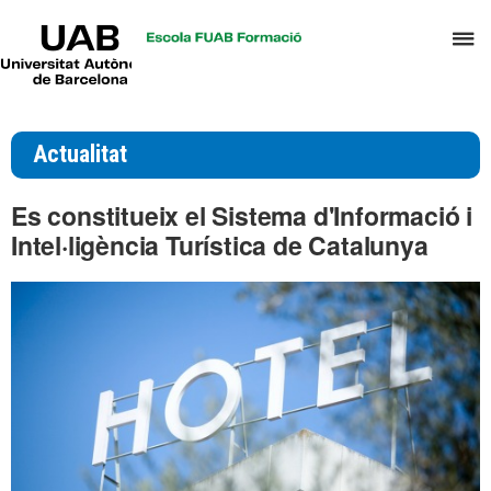
UAB
P
Universitat
Autònoma
p
de
d
Barcelona
el
Actualitat
m
d
Es constitueix el Sistema d'Informació i
T
Intel·ligència Turística de Catalunya
i
D
H