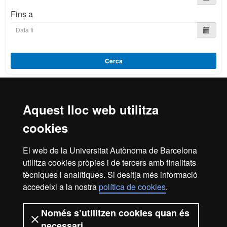
Fins a
Cerca
Aquest lloc web utilitza
Reconeixement internacional de l'excel·lència
cookies
HR
El web de la Universitat Autònoma de Barcelona
utilitza cookies pròpies i de tercers amb finalitats
Excell
tècniques i analítiques. Si desitja més informació
Inici
Avís legal
Política de privacitat
accedeixi a la nostra
política de cookies
.
Protecció de dades
Sobre el web
Només s’utilitzen cookies quan és
Som una universitat capdavantera que imparteix una
necessari