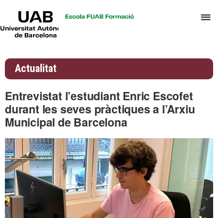
UAB
P
Universitat
Autònoma
p
de
d
Barcelona
el
Actualitat
m
d
Entrevistat l’estudiant Enric Escofet
A
durant les seves pràctiques a l’Arxiu
i
Municipal de Barcelona
G
d
D