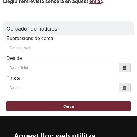
Llegiu l’entrevista sencera en aquest
enllaç
.
Cercador de notícies
Expressions de cerca
Des de
Fins a
Cerca
Aquest lloc web utilitza