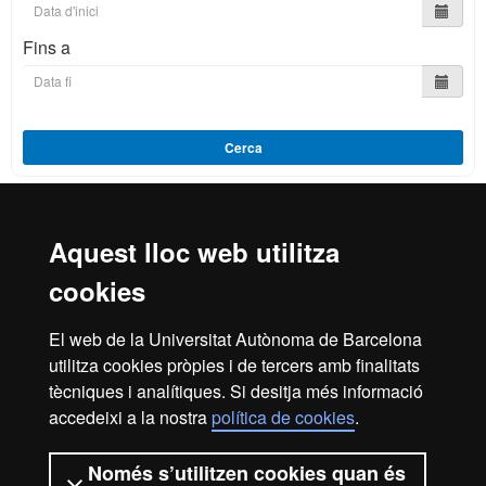
Fins a
Cerca
Aquest lloc web utilitza
Reconeixement internacional de l'excel·lència
cookies
HR
El web de la Universitat Autònoma de Barcelona
utilitza cookies pròpies i de tercers amb finalitats
Excell
tècniques i analítiques. Si desitja més informació
Inici
Avís legal
Política de privacitat
accedeixi a la nostra
política de cookies
.
Protecció de dades
Sobre el web
Només s’utilitzen cookies quan és
Som una universitat capdavantera que imparteix una