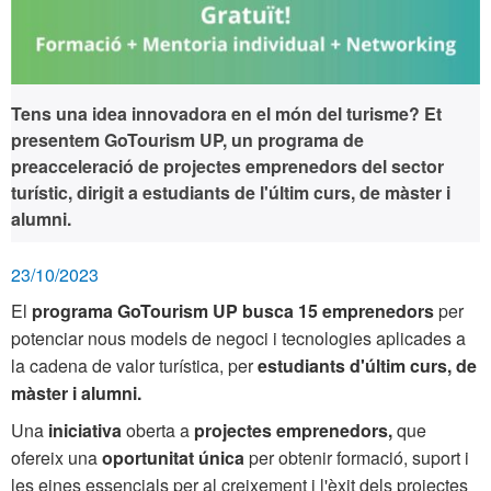
Tens una idea innovadora en el món del turisme? Et
presentem
GoTourism UP
, un programa de
preacceleració de projectes emprenedors
del sector
turístic,
dirigit a estudiants de l'últim curs, de màster i
alumni.
23/10/2023
El
programa GoTourism UP busca 15 emprenedors
per
potenciar nous models de negoci i tecnologies aplicades a
la cadena de valor turística
, per
estudiants d'últim curs, de
màster i alumni.
Una
iniciativa
oberta a
projectes emprenedors,
que
ofereix una
oportunitat única
per obtenir formació, suport i
les eines essencials per al creixement i l'èxit dels projectes