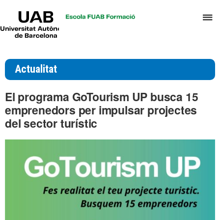
UAB
P
Universitat
Autònoma
p
de
d
Barcelona
el
Actualitat
m
d
El programa GoTourism UP busca 15
T
emprenedors per impulsar projectes
i
del sector turístic
D
H