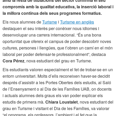
amb la resta de titulacions del sector confirma el seu
compromís amb la qualitat educativa, la inserció laboral i
la millora contínua dels seus programes formatius.
Els nous alumnes de
Turisme
i
Turisme en anglès
destaquen el seu interès per conèixer nous idiomes i
desenvolupar una carrera internacional. “És una bona
oportunitat que ofereix el campus de poder descobrir noves
cultures, persones i llengües, que t’obren un camí en el món
laboral per poder defensar-te professionalment”, destaca
Cora Pérez
, nova estudiant del grau en Turisme.
Els estudiants valoren especialment el fet de trobar-se en un
entorn universitari. Molts d’ells reconeixen haver-se decidit
després d’assistir a les Portes Obertes dels estudis, al Saló
de l’Ensenyament o al Dia de les Famílies UAB, on docents
i actuals alumnes dels graus els van poder explicar els
estudis de primera mà.
Chiara Loustalet
, nova estudiant del
grau en Turisme i visitant el Dia de les Famílies, va valorar
“el programa, els professors, l’ambient i el fet que la