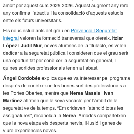
àmbit per aquest curs 2025-2026. Aquest augment any rere
any confirma l’atractiu i la consolidació d’aquests estudis
entre els futurs universitaris.
Els nous estudiants del grau en
Prevenció i Seguretat
Integral
valoren la formació transversal que ofereix.
Itziar
López
i
Judit
Mur
, noves alumnes de la titulació, es volen
dedicar a la seguretat pública i consideren que el grau serà
una oportunitat per conèixer la seguretat en general, i
quines sortides professionals tenen a l’abast.
Ángel Cordobés
explica que es va interessar pel programa
després de conèixer-ne les bones sortides professionals a
les Portes Obertes, mentre que
Nerea Masals
i
Ivan
Martínez
afirmen que la seva vocació per l’àmbit de la
seguretat ve de fa temps. “Em cridaven l’atenció totes les
assignatures”, reconeixia la
Nerea
. Ambdós comparteixen
que la nova etapa els desperta nervis, il·lusió i ganes de
viure experiències noves.