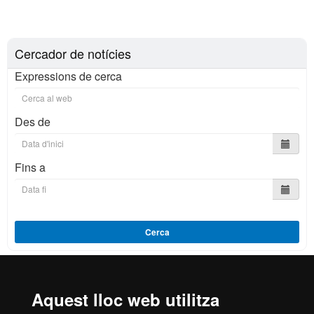
Cercador de notícies
Expressions de cerca
Des de
Fins a
Cerca
Aquest lloc web utilitza
Reconeixement internacional de l'excel·lència