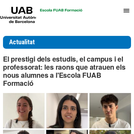
UAB
P
Universitat
Autònoma
p
de
d
Barcelona
el
Actualitat
m
d
El prestigi dels estudis, el campus i el
T
professorat: les raons que atrauen els
i
nous alumnes a l'Escola FUAB
D
Formació
H