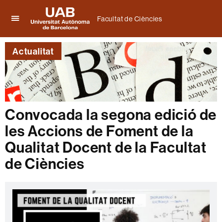
Facultat de Ciències
Prem
UAB
per
Universitat
desplegar
Actualitat
Autònoma
el
de
menú
Barcelona
de
Facultat
de
Ciències
Convocada la segona edició de
les Accions de Foment de la
Qualitat Docent de la Facultat
de Ciències