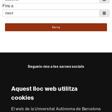
Fins a
Cerca
Segueix-nos a les xarxes socials
Instagram
Twitter
Aquest lloc web utilitza
Reconeixement internacional de l'excel·lència
cookies
HR
Excellence
El web de la Universitat Autònoma de Barcelona
in