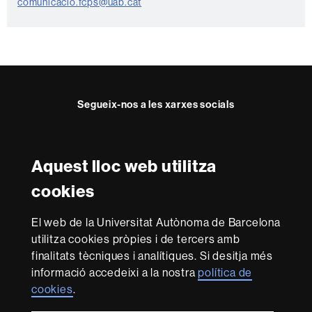
t
comunicacio.fcps@uab.cat
a
c
t
e
Segueix-nos a les xarxes socials
Twitter
YouTube
Instagram
Aquest lloc web utilitza
Reconeixement internacional de l'excel·lència
cookies
HR
Excellence
El web de la Universitat Autònoma de Barcelona
in
utilitza cookies pròpies i de tercers amb
Research
Amb el finançament de
-
finalitats tècniques i analítiques. Si desitja més
Euraxess
informació accedeixi a la nostra
política de
cookies
.
Sobre