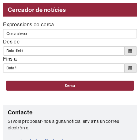
Cercador de notícies
Expressions de cerca
Des de
Fins a
Cerca
C
Contacte
o
Si vols proposar-nos alguna notícia, envia'ns un correu
electrònic.
n