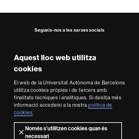
c
t
e
Segueix-nos a les xarxes socials
Twitter
YouTube
Instagram
Aquest lloc web utilitza
Reconeixement internacional de l'excel·lència
cookies
HR
Excellence
El web de la Universitat Autònoma de Barcelona
in
utilitza cookies pròpies i de tercers amb
Research
Amb el finançament de
-
finalitats tècniques i analítiques. Si desitja més
Euraxess
informació accedeixi a la nostra
política de
cookies
.
Sobre
Només s’utilitzen cookies quan és
aquest
necessari
Avís legal
Protecció de dades
Sobre el