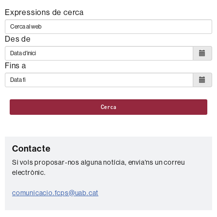
Expressions de cerca
Des de
Fins a
Cerca
C
Contacte
o
Si vols proposar-nos alguna notícia, envia'ns un correu
electrònic.
n
t
comunicacio.fcps@uab.cat
a